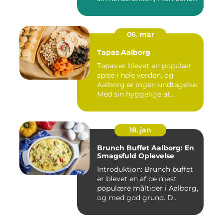
06. mar
Tapas Aalborg
Tapas er blevet en populær
spise i hele verden, og
Aalborg er ingen undtagelse.
Med sin hyggelige at...
18. jan
Brunch Buffet Aalborg: En
Smagsfuld Oplevelse
Introduktion: Brunch buffet
er blevet en af de mest
populære måltider i Aalborg,
og med god grund. D...