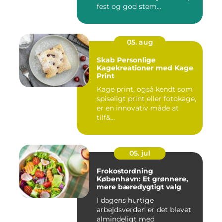
fest og god stem...
05. aug
Skab Personlige
Kagekreationer med Kage
Print
Kage print, også kendt som
spiseligt print eller fotokage,
er en innovativ måde at
tilf&...
05. jul
Frokostordning
København: Et grønnere,
mere bæredygtigt valg
I dagens hurtige
arbejdsverden er det blevet
almindeligt med