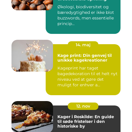
Økologi, biodiversitet og
bæredygtighed er ikke blot
buzzwords, men essentielle
princip...
14. maj
Kage print: Din genvej til
unikke kagekreationer
Kageprint har taget
bagedekoration til et helt nyt
niveau ved at gøre det
muligt for enhver a...
12. nov
Kager i Roskilde: En guide
til søde fristelser i den
historiske by