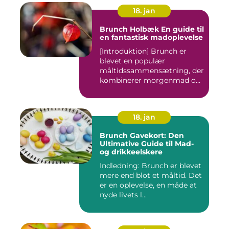
18. jan
Brunch Holbæk En guide til
en fantastisk madoplevelse
[Introduktion] Brunch er
blevet en populær
måltidssammensætning, der
kombinerer morgenmad og
frokost...
18. jan
Brunch Gavekort: Den
Ultimative Guide til Mad-
og drikkeelskere
Indledning: Brunch er blevet
mere end blot et måltid. Det
er en oplevelse, en måde at
nyde livets l...