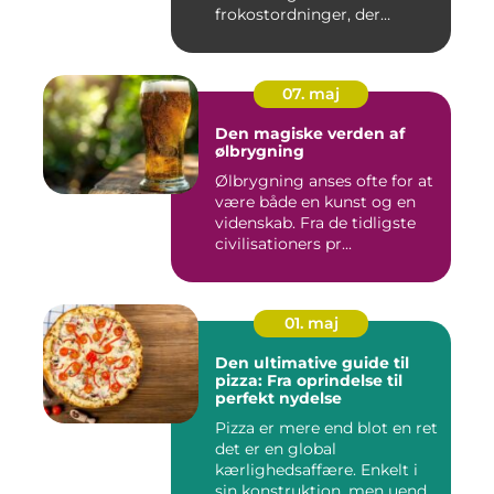
frokostordninger, der
tilbyder virksomh...
07. maj
Den magiske verden af
ølbrygning
Ølbrygning anses ofte for at
være både en kunst og en
videnskab. Fra de tidligste
civilisationers pr...
01. maj
Den ultimative guide til
pizza: Fra oprindelse til
perfekt nydelse
Pizza er mere end blot en ret
det er en global
kærlighedsaffære. Enkelt i
sin konstruktion, men uend...