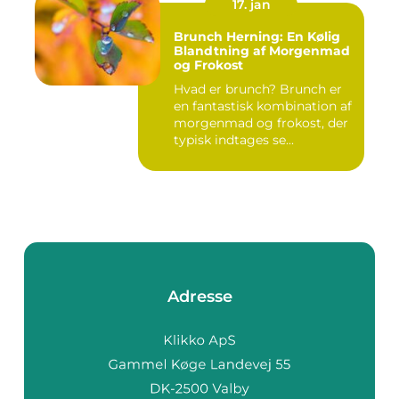
17. jan
Brunch Herning: En Kølig
Blandtning af Morgenmad
og Frokost
Hvad er brunch? Brunch er
en fantastisk kombination af
morgenmad og frokost, der
typisk indtages se...
Adresse