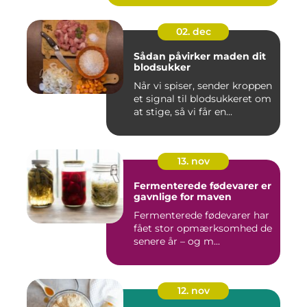
02. dec
Sådan påvirker maden dit
blodsukker
Når vi spiser, sender kroppen
et signal til blodsukkeret om
at stige, så vi får en...
13. nov
Fermenterede fødevarer er
gavnlige for maven
Fermenterede fødevarer har
fået stor opmærksomhed de
senere år – og m...
12. nov