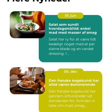
01. jun
Salat som sundt
hverdagsmåltid: enkel
mad med masser af smag
Salat har ry for at være lidt
kedeligt noget med et par
slatne blade og en vandet
dressing. I ...
04. dec
Den franske kogekunst har
altid været dominerende
Den franske kogekunst har
gennem århundreder sat
standarden for, hvordan vi
taler om mad, smag...