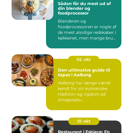
Sådan får du mest ud af
din blender og
foodprocessor
Blenderen og
foodprocessoren er nogle af
de mest alsidige redskaber i
køkkenet, men mange bru...
02. okt
Den ultimative guide til
tapas i Aalborg
Aalborg har længe været
kendt for sin kulinariske
tradition og rigdom på
smagsople...
01. okt
Restaurant i Esbjerg: En