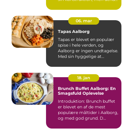
06. mar
Tapas Aalborg
Tapas er blevet en populær
spise i hele verden, og
Aalborg er ingen undtagelse.
Med sin hyggelige at...
18. jan
Brunch Buffet Aalborg: En
Smagsfuld Oplevelse
Introduktion: Brunch buffet
er blevet en af de mest
populære måltider i Aalborg,
og med god grund. D...