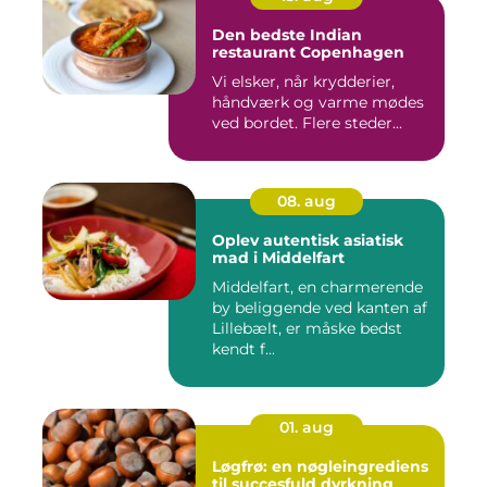
Den bedste Indian
restaurant Copenhagen
Vi elsker, når krydderier,
håndværk og varme mødes
ved bordet. Flere steder...
08. aug
Oplev autentisk asiatisk
mad i Middelfart
Middelfart, en charmerende
by beliggende ved kanten af
Lillebælt, er måske bedst
kendt f...
01. aug
Løgfrø: en nøgleingrediens
til succesfuld dyrkning