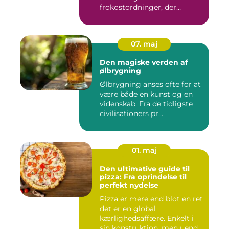
frokostordninger, der
tilbyder virksomh...
07. maj
Den magiske verden af
ølbrygning
Ølbrygning anses ofte for at
være både en kunst og en
videnskab. Fra de tidligste
civilisationers pr...
01. maj
Den ultimative guide til
pizza: Fra oprindelse til
perfekt nydelse
Pizza er mere end blot en ret
det er en global
kærlighedsaffære. Enkelt i
sin konstruktion, men uend...