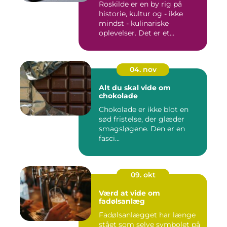
Roskilde er en by rig på
historie, kultur og - ikke
mindst - kulinariske
oplevelser. Det er et...
04. nov
Alt du skal vide om
chokolade
Chokolade er ikke blot en
sød fristelse, der glæder
smagsløgene. Den er en
fasci...
09. okt
Værd at vide om
fadølsanlæg
Fadølsanlægget har længe
stået som selve symbolet på