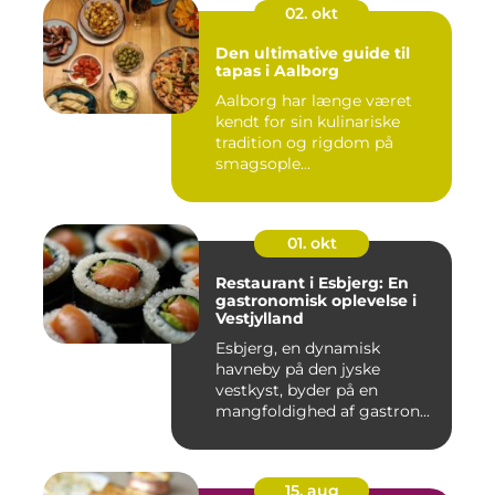
02. okt
Den ultimative guide til
tapas i Aalborg
Aalborg har længe været
kendt for sin kulinariske
tradition og rigdom på
smagsople...
01. okt
Restaurant i Esbjerg: En
gastronomisk oplevelse i
Vestjylland
Esbjerg, en dynamisk
havneby på den jyske
vestkyst, byder på en
mangfoldighed af gastron...
15. aug