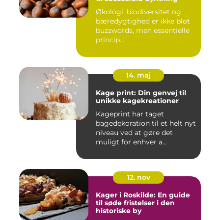
Økologi, biodiversitet og
bæredygtighed er ikke blot
buzzwords, men essentielle
princip...
14. maj
Kage print: Din genvej til
unikke kagekreationer
Kageprint har taget
bagedekoration til et helt nyt
niveau ved at gøre det
muligt for enhver a...
12. nov
Kager i Roskilde: En guide
til søde fristelser i den
historiske by