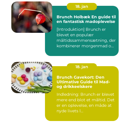
18. jan
Brunch Holbæk En guide til
en fantastisk madoplevelse
[Introduktion] Brunch er
blevet en populær
måltidssammensætning, der
kombinerer morgenmad og
frokost...
18. jan
Brunch Gavekort: Den
Ultimative Guide til Mad-
og drikkeelskere
Indledning: Brunch er blevet
mere end blot et måltid. Det
er en oplevelse, en måde at
nyde livets l...