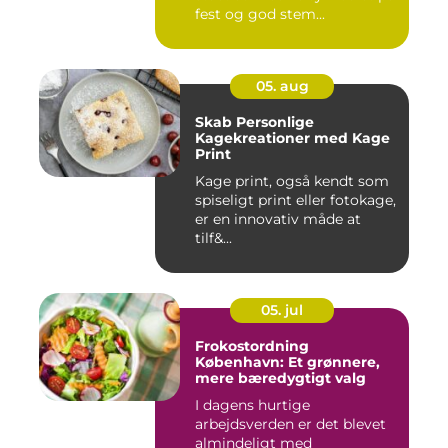
fest og god stem...
05. aug
Skab Personlige
Kagekreationer med Kage
Print
Kage print, også kendt som
spiseligt print eller fotokage,
er en innovativ måde at
tilf&...
05. jul
Frokostordning
København: Et grønnere,
mere bæredygtigt valg
I dagens hurtige
arbejdsverden er det blevet
almindeligt med