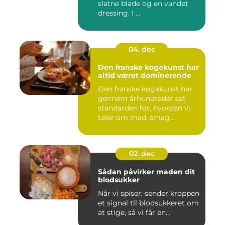
slatne blade og en vandet
dressing. I ...
04. dec
Den franske kogekunst har
altid været dominerende
Den franske kogekunst har
gennem århundreder sat
standarden for, hvordan vi
taler om mad, smag...
02. dec
Sådan påvirker maden dit
blodsukker
Når vi spiser, sender kroppen
et signal til blodsukkeret om
at stige, så vi får en...