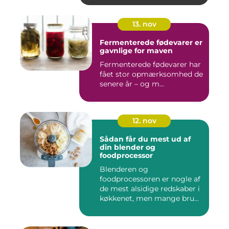
13. nov
Fermenterede fødevarer er
gavnlige for maven
Fermenterede fødevarer har
fået stor opmærksomhed de
senere år – og m...
12. nov
Sådan får du mest ud af
din blender og
foodprocessor
Blenderen og
foodprocessoren er nogle af
de mest alsidige redskaber i
køkkenet, men mange bru...