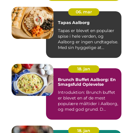
06. mar
Tapas Aalborg
Tapas er blevet en populær
spise i hele verden, og
Aalborg er ingen undtagelse.
Med sin hyggelige at...
18. jan
Brunch Buffet Aalborg: En
Smagsfuld Oplevelse
Introduktion: Brunch buffet
er blevet en af de mest
populære måltider i Aalborg,
og med god grund. D...
18. jan