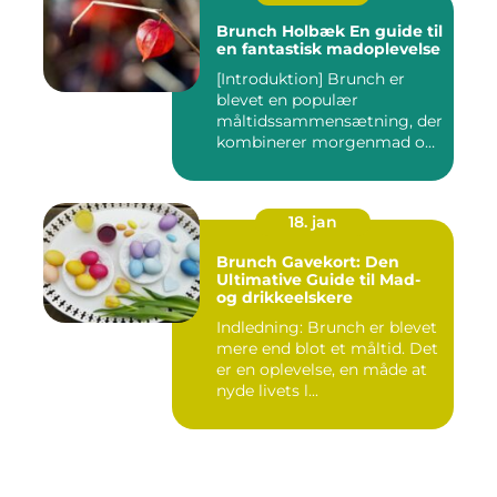
Brunch Holbæk En guide til
en fantastisk madoplevelse
[Introduktion] Brunch er
blevet en populær
måltidssammensætning, der
kombinerer morgenmad og
frokost...
18. jan
Brunch Gavekort: Den
Ultimative Guide til Mad-
og drikkeelskere
Indledning: Brunch er blevet
mere end blot et måltid. Det
er en oplevelse, en måde at
nyde livets l...