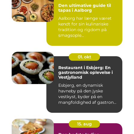
Den ultimative guide til
tapas i Aalborg
Aalborg har længe været
kendt for sin kulinariske
tradition og rigdom på
smagsople...
01. okt
Restaurant i Esbjerg: En
gastronomisk oplevelse i
Vestjylland
Esbjerg, en dynamisk
havneby på den jyske
vestkyst, byder på en
mangfoldighed af gastron...
15. aug