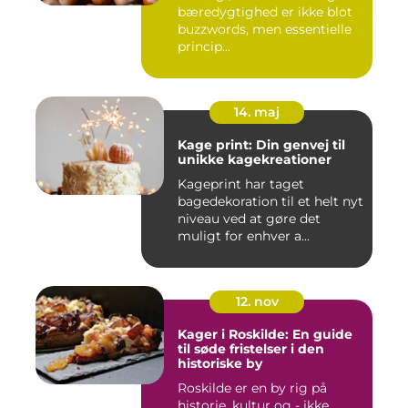
bæredygtighed er ikke blot
buzzwords, men essentielle
princip...
14. maj
Kage print: Din genvej til
unikke kagekreationer
Kageprint har taget
bagedekoration til et helt nyt
niveau ved at gøre det
muligt for enhver a...
12. nov
Kager i Roskilde: En guide
til søde fristelser i den
historiske by
Roskilde er en by rig på
historie, kultur og - ikke