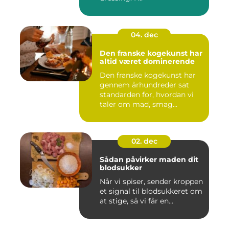
04. dec
Den franske kogekunst har
altid været dominerende
Den franske kogekunst har
gennem århundreder sat
standarden for, hvordan vi
taler om mad, smag...
02. dec
Sådan påvirker maden dit
blodsukker
Når vi spiser, sender kroppen
et signal til blodsukkeret om
at stige, så vi får en...