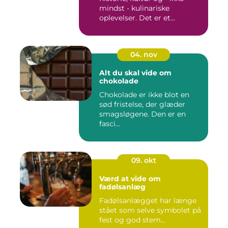
mindst - kulinariske
oplevelser. Det er et...
04. nov
Alt du skal vide om
chokolade
Chokolade er ikke blot en
sød fristelse, der glæder
smagsløgene. Den er en
fasci...
09. okt
Værd at vide om
fadølsanlæg
Fadølsanlægget har længe
stået som selve symbolet på
fest og god stem...