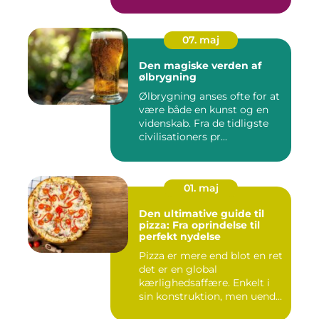
tilbyder virksomh...
07. maj
Den magiske verden af
ølbrygning
Ølbrygning anses ofte for at
være både en kunst og en
videnskab. Fra de tidligste
civilisationers pr...
01. maj
Den ultimative guide til
pizza: Fra oprindelse til
perfekt nydelse
Pizza er mere end blot en ret
det er en global
kærlighedsaffære. Enkelt i
sin konstruktion, men uend...