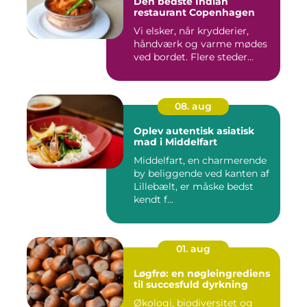
Den bedste Indian
restaurant Copenhagen
Vi elsker, når krydderier,
håndværk og varme mødes
ved bordet. Flere steder...
08. aug
Oplev autentisk asiatisk
mad i Middelfart
Middelfart, en charmerende
by beliggende ved kanten af
Lillebælt, er måske bedst
kendt f...
01. aug
Løgfrø: en nøgleingrediens
til succesfuld dyrkning
Økologi, biodiversitet og