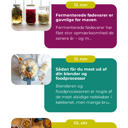
13. nov
Fermenterede fødevarer er
gavnlige for maven
Fermenterede fødevarer har
fået stor opmærksomhed de
senere år – og m...
12. nov
Sådan får du mest ud af
din blender og
foodprocessor
Blenderen og
foodprocessoren er nogle af
de mest alsidige redskaber i
køkkenet, men mange bru...
02. okt