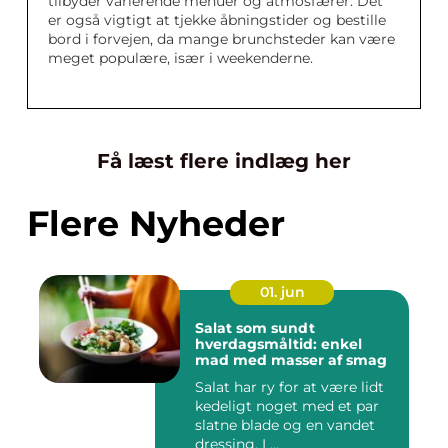
tilbyder varierende menuer og atmosfærer. Det
er også vigtigt at tjekke åbningstider og bestille
bord i forvejen, da mange brunchsteder kan være
meget populære, især i weekenderne.
Få læst flere indlæg her
Flere Nyheder
01. jun
Salat som sundt
hverdagsmåltid: enkel
mad med masser af smag
Salat har ry for at være lidt
kedeligt noget med et par
slatne blade og en vandet
dressing. I ...