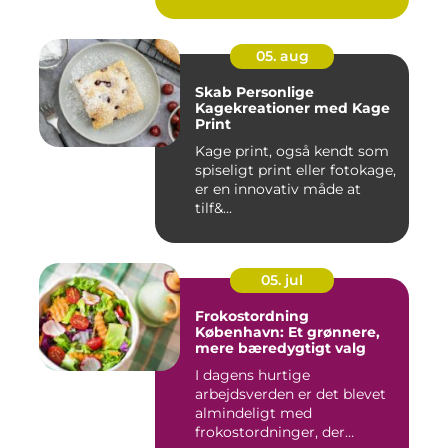
05. aug
Skab Personlige
Kagekreationer med Kage
Print
Kage print, også kendt som
spiseligt print eller fotokage,
er en innovativ måde at
tilf&...
05. jul
Frokostordning
København: Et grønnere,
mere bæredygtigt valg
I dagens hurtige
arbejdsverden er det blevet
almindeligt med
frokostordninger, der