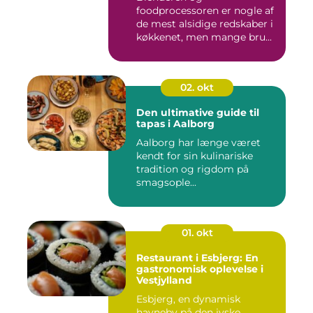
foodprocessoren er nogle af
de mest alsidige redskaber i
køkkenet, men mange bru...
02. okt
Den ultimative guide til
tapas i Aalborg
Aalborg har længe været
kendt for sin kulinariske
tradition og rigdom på
smagsople...
01. okt
Restaurant i Esbjerg: En
gastronomisk oplevelse i
Vestjylland
Esbjerg, en dynamisk
havneby på den jyske