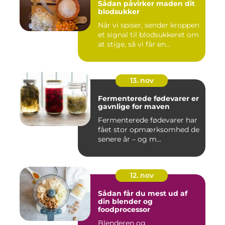
Sådan påvirker maden dit
blodsukker
Når vi spiser, sender kroppen
et signal til blodsukkeret om
at stige, så vi får en...
13. nov
Fermenterede fødevarer er
gavnlige for maven
Fermenterede fødevarer har
fået stor opmærksomhed de
senere år – og m...
12. nov
Sådan får du mest ud af
din blender og
foodprocessor
Blenderen og