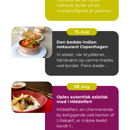
vestkyst, byder på en
mangfoldighed af gastron...
15. aug
Den bedste Indian
restaurant Copenhagen
Vi elsker, når krydderier,
håndværk og varme mødes
ved bordet. Flere steder...
08. aug
Oplev autentisk asiatisk
mad i Middelfart
Middelfart, en charmerende
by beliggende ved kanten af
Lillebælt, er måske bedst
kendt f...