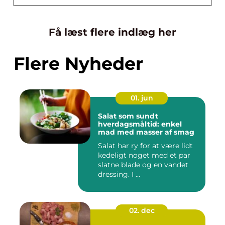
Få læst flere indlæg her
Flere Nyheder
01. jun
Salat som sundt
hverdagsmåltid: enkel
mad med masser af smag
Salat har ry for at være lidt
kedeligt noget med et par
slatne blade og en vandet
dressing. I ...
02. dec