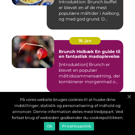
Introduktion: Brunch buffet
er blevet en af de mest
populære måltider i Aalborg,
og med god grund. D...
18. jan
Brunch Holbæk En guide til
en fantastisk madoplevelse
[Introduktion] Brunch er
blevet en populær
måltidssammensætning, der
kombinerer morgenmad og
frokost...
På vores website bruges cookies til at huske dine
18. jan
indstillinger, statistik og personalisering af indhold og
annoncer. Denne information deles med tredjepart. Ved
Brunch Gavekort: Den
fortsat brug af websiden godkender du cookiepolitikken.
Ultimative Guide til Mad-
og drikkeelskere
Ok
Privatlivspolitik
Indledning: Brunch er blevet