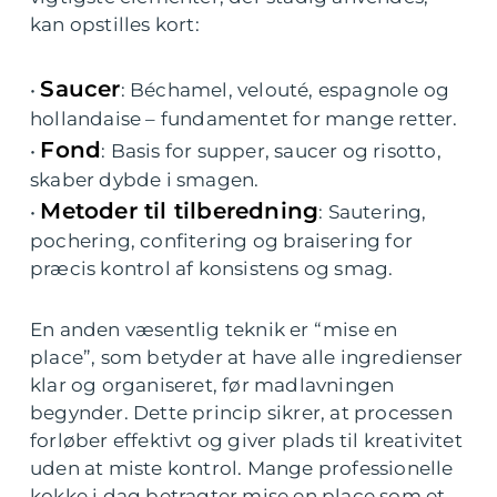
kan opstilles kort:
Saucer
•
: Béchamel, velouté, espagnole og
hollandaise – fundamentet for mange retter.
Fond
•
: Basis for supper, saucer og risotto,
skaber dybde i smagen.
Metoder til tilberedning
•
: Sautering,
pochering, confitering og braisering for
præcis kontrol af konsistens og smag.
En anden væsentlig teknik er “mise en
place”, som betyder at have alle ingredienser
klar og organiseret, før madlavningen
begynder. Dette princip sikrer, at processen
forløber effektivt og giver plads til kreativitet
uden at miste kontrol. Mange professionelle
kokke i dag betragter mise en place som et