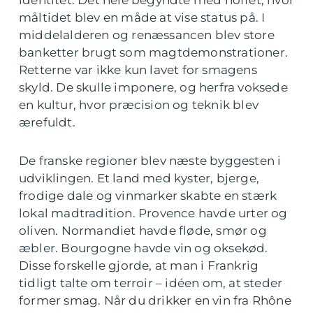
identitet. Det hele begyndte med hoffet, hvor
måltidet blev en måde at vise status på. I
middelalderen og renæssancen blev store
banketter brugt som magtdemonstrationer.
Retterne var ikke kun lavet for smagens
skyld. De skulle imponere, og herfra voksede
en kultur, hvor præcision og teknik blev
ærefuldt.
De franske regioner blev næste byggesten i
udviklingen. Et land med kyster, bjerge,
frodige dale og vinmarker skabte en stærk
lokal madtradition. Provence havde urter og
oliven. Normandiet havde fløde, smør og
æbler. Bourgogne havde vin og oksekød.
Disse forskelle gjorde, at man i Frankrig
tidligt talte om terroir – idéen om, at steder
former smag. Når du drikker en vin fra Rhône