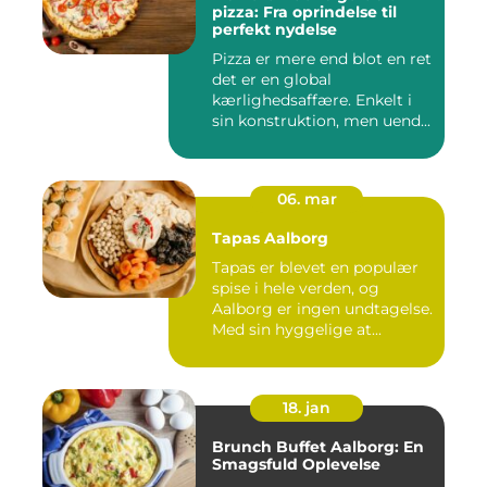
pizza: Fra oprindelse til
perfekt nydelse
Pizza er mere end blot en ret
det er en global
kærlighedsaffære. Enkelt i
sin konstruktion, men uend...
06. mar
Tapas Aalborg
Tapas er blevet en populær
spise i hele verden, og
Aalborg er ingen undtagelse.
Med sin hyggelige at...
18. jan
Brunch Buffet Aalborg: En
Smagsfuld Oplevelse