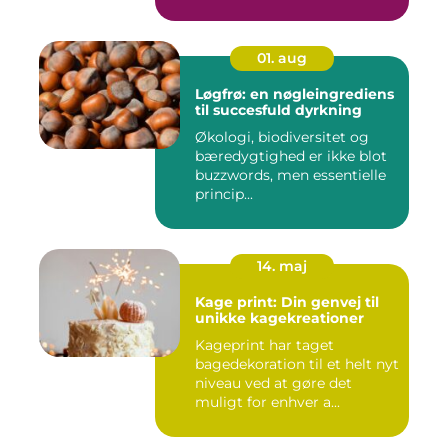
01. aug
Løgfrø: en nøgleingrediens
til succesfuld dyrkning
Økologi, biodiversitet og
bæredygtighed er ikke blot
buzzwords, men essentielle
princip...
14. maj
Kage print: Din genvej til
unikke kagekreationer
Kageprint har taget
bagedekoration til et helt nyt
niveau ved at gøre det
muligt for enhver a...