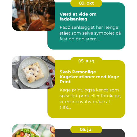
09. okt
Værd at vide om
fadølsanlæg
Fadølsanlægget har længe
stået som selve symbolet på
fest og god stem...
05. aug
Skab Personlige
Kagekreationer med Kage
Print
Kage print, også kendt som
spiseligt print eller fotokage,
er en innovativ måde at
tilf&...
05. jul