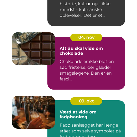
historie, kultur og - ikke
mindst - kulinariske
oplevelser. Det er et...
04. nov
Alt du skal vide om
chokolade
Chokolade er ikke blot en
sød fristelse, der glæder
smagsløgene. Den er en
fasci...
09. okt
Værd at vide om
fadølsanlæg
Fadølsanlægget har længe
stået som selve symbolet på
fest og god stem...