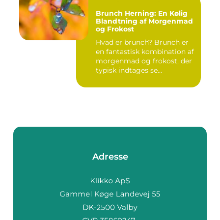
Brunch Herning: En Kølig
Blandtning af Morgenmad
og Frokost
Hvad er brunch? Brunch er
en fantastisk kombination af
morgenmad og frokost, der
typisk indtages se...
Adresse