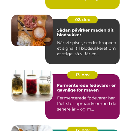
02. dec
Sådan påvirker maden dit
blodsukker
Når vi spiser, sender kroppen
et signal til blodsukkeret om
at stige, så vi får en...
13. nov
Fermenterede fødevarer er
gavnlige for maven
Fermenterede fødevarer har
fået stor opmærksomhed de
senere år – og m...
12. nov