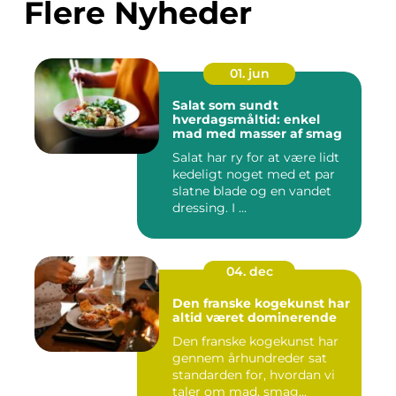
Flere Nyheder
01. jun
Salat som sundt
hverdagsmåltid: enkel
mad med masser af smag
Salat har ry for at være lidt
kedeligt noget med et par
slatne blade og en vandet
dressing. I ...
04. dec
Den franske kogekunst har
altid været dominerende
Den franske kogekunst har
gennem århundreder sat
standarden for, hvordan vi
taler om mad, smag...