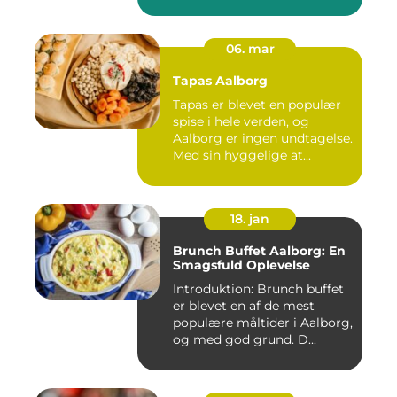
06. mar
Tapas Aalborg
Tapas er blevet en populær
spise i hele verden, og
Aalborg er ingen undtagelse.
Med sin hyggelige at...
18. jan
Brunch Buffet Aalborg: En
Smagsfuld Oplevelse
Introduktion: Brunch buffet
er blevet en af de mest
populære måltider i Aalborg,
og med god grund. D...