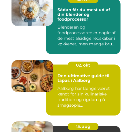
Sådan får du mest ud af
din blender og
foodprocessor
Blenderen og
foodprocessoren er nogle af
de mest alsidige redskaber i
køkkenet, men mange bru...
02. okt
Den ultimative guide til
tapas i Aalborg
Aalborg har længe været
kendt for sin kulinariske
tradition og rigdom på
smagsople...
15. aug