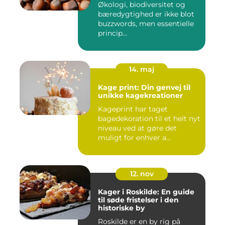
Økologi, biodiversitet og
bæredygtighed er ikke blot
buzzwords, men essentielle
princip...
14. maj
Kage print: Din genvej til
unikke kagekreationer
Kageprint har taget
bagedekoration til et helt nyt
niveau ved at gøre det
muligt for enhver a...
12. nov
Kager i Roskilde: En guide
til søde fristelser i den
historiske by
Roskilde er en by rig på