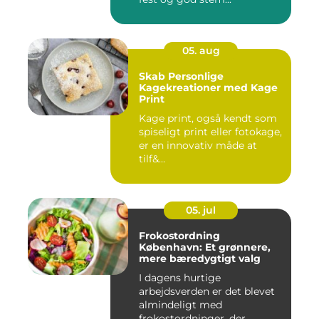
05. aug
Skab Personlige
Kagekreationer med Kage
Print
Kage print, også kendt som
spiseligt print eller fotokage,
er en innovativ måde at
tilf&...
05. jul
Frokostordning
København: Et grønnere,
mere bæredygtigt valg
I dagens hurtige
arbejdsverden er det blevet
almindeligt med
frokostordninger, der