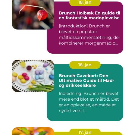
18. jan
Brunch Holbæk En guide til
en fantastisk madoplevelse
[Introduktion] Brunch er
blevet en populær
måltidssammensætning, der
kombinerer morgenmad og
frokost...
18. jan
Brunch Gavekort: Den
Ultimative Guide til Mad-
og drikkeelskere
Indledning: Brunch er blevet
mere end blot et måltid. Det
er en oplevelse, en måde at
nyde livets l...
17. jan