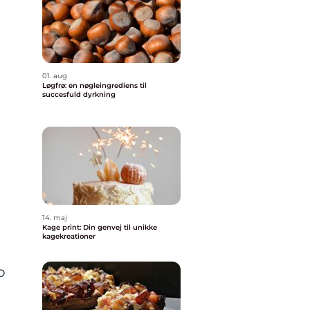
01. aug
Løgfrø: en nøgleingrediens til
succesfuld dyrkning
14. maj
Kage print: Din genvej til unikke
kagekreationer
b