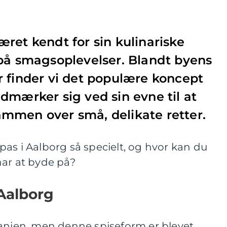
ret kendt for sin kulinariske
 på smagsoplevelser. Blandt byens
 finder vi det populære koncept
dmærker sig ved sin evne til at
mmen over små, delikate retter.
as i Aalborg så specielt, og hvor kan du
har at byde på?
 Aalborg
panien, men denne spiseform er blevet