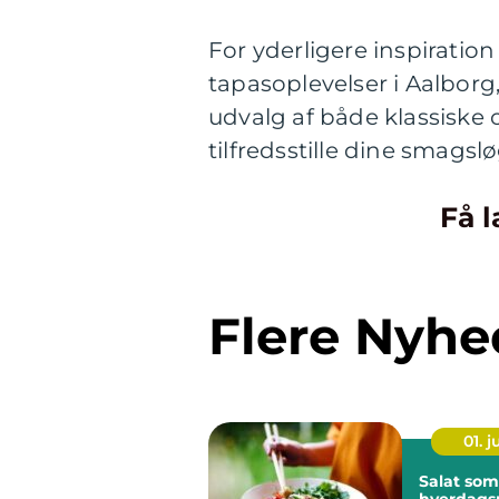
For yderligere inspiration
tapasoplevelser i Aalbor
udvalg af både klassiske
tilfredsstille dine smagslø
Få l
Flere Nyhe
01. 
Salat som