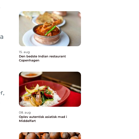
r
ra
15. aug
Den bedste Indian restaurant
Copenhagen
r,
s
08. aug
Oplev autentisk asiatisk mad i
Middelfart