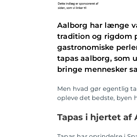
Aalborg har længe væ
tradition og rigdom
gastronomiske perler
tapas aalborg, som u
bringe mennesker sa
Men hvad gør egentlig tap
opleve det bedste, byen 
Tapas i hjertet af
Tapas har oprindelse i S