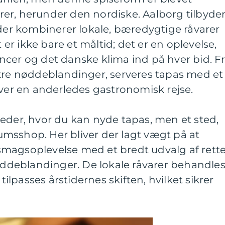
er, herunder den nordiske. Aalborg tilbyde
 der kombinerer lokale, bæredygtige råvarer
r ikke bare et måltid; det er en oplevelse,
ncer og det danske klima ind på hver bid. F
ækre nøddeblandinger, serveres tapas med et
iver en anderledes gastronomisk rejse.
eder, hvor du kan nyde tapas, men et sted,
 Mumsshop. Her bliver der lagt vægt på at
magsoplevelse med et bredt udvalg af rette
nøddeblandinger. De lokale råvarer behandle
lpasses årstidernes skiften, hvilket sikrer