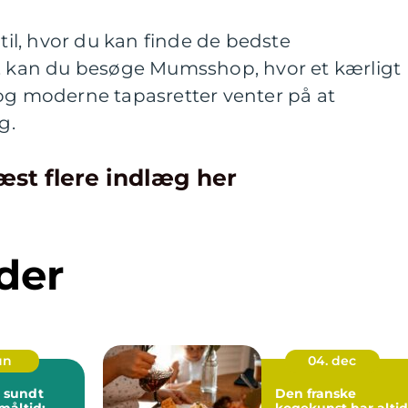
 til, hvor du kan finde de bedste
g, kan du besøge Mumsshop, hvor et kærligt
 og moderne tapasretter venter på at
g.
æst flere indlæg her
der
jun
04. dec
 sundt
Den franske