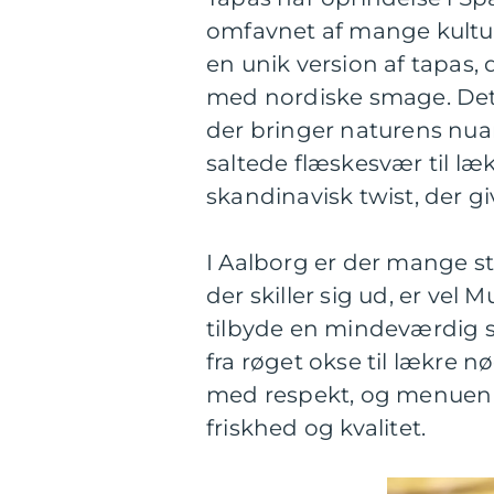
omfavnet af mange kultur
en unik version af tapas,
med nordiske smage. Det e
der bringer naturens nua
saltede flæskesvær til l
skandinavisk twist, der g
I Aalborg er der mange st
der skiller sig ud, er vel
tilbyde en mindeværdig s
fra røget okse til lækre 
med respekt, og menuen ti
friskhed og kvalitet.