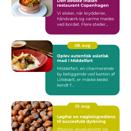
Den bedste Indian
restaurant Copenhagen
Vi elsker, når krydderier,
håndværk og varme mødes
ved bordet. Flere steder...
08. aug
Oplev autentisk asiatisk
mad i Middelfart
Middelfart, en charmerende
by beliggende ved kanten af
Lillebælt, er måske bedst
kendt f...
01. aug
Løgfrø: en nøgleingrediens
til succesfuld dyrkning
Økologi, biodiversitet og