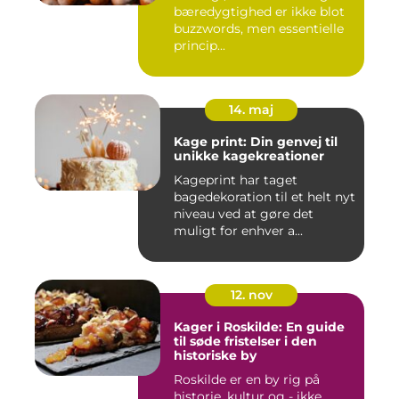
bæredygtighed er ikke blot
buzzwords, men essentielle
princip...
14. maj
Kage print: Din genvej til
unikke kagekreationer
Kageprint har taget
bagedekoration til et helt nyt
niveau ved at gøre det
muligt for enhver a...
12. nov
Kager i Roskilde: En guide
til søde fristelser i den
historiske by
Roskilde er en by rig på
historie, kultur og - ikke