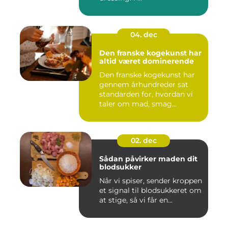
04. dec
Den franske kogekunst har
altid været dominerende
Den franske kogekunst har
gennem århundreder sat
standarden for, hvordan vi
taler om mad, smag...
02. dec
Sådan påvirker maden dit
blodsukker
Når vi spiser, sender kroppen
et signal til blodsukkeret om
at stige, så vi får en...