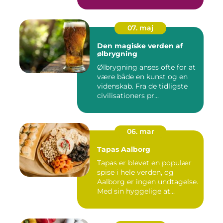
tilbyder virksomh...
07. maj
Den magiske verden af
ølbrygning
Ølbrygning anses ofte for at
være både en kunst og en
videnskab. Fra de tidligste
civilisationers pr...
06. mar
Tapas Aalborg
Tapas er blevet en populær
spise i hele verden, og
Aalborg er ingen undtagelse.
Med sin hyggelige at...