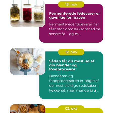
13. nov
Fermenterede fødevarer er
gavnlige for maven
Fermenterede fødevarer har
fået stor opmærksomhed de
senere år – og m...
12. nov
Sådan får du mest ud af
din blender og
foodprocessor
Blenderen og
foodprocessoren er nogle af
de mest alsidige redskaber i
køkkenet, men mange bru...
02. okt