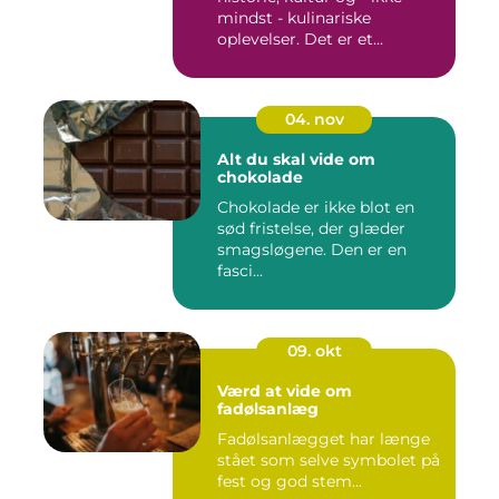
mindst - kulinariske
oplevelser. Det er et...
04. nov
Alt du skal vide om
chokolade
Chokolade er ikke blot en
sød fristelse, der glæder
smagsløgene. Den er en
fasci...
09. okt
Værd at vide om
fadølsanlæg
Fadølsanlægget har længe
stået som selve symbolet på
fest og god stem...