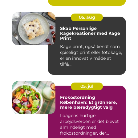
05. aug
Skab Personlige
Kagekreationer med Kage
Print
Kage print, også kendt som
spiseligt print eller fotokage,
er en innovativ måde at
tilf&...
05. jul
Frokostordning
København: Et grønnere,
mere bæredygtigt valg
I dagens hurtige
arbejdsverden er det blevet
almindeligt med
frokostordninger, der