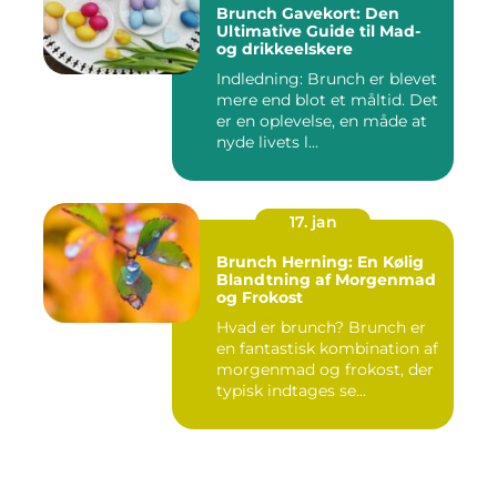
Brunch Gavekort: Den
Ultimative Guide til Mad-
og drikkeelskere
Indledning: Brunch er blevet
mere end blot et måltid. Det
er en oplevelse, en måde at
nyde livets l...
17. jan
Brunch Herning: En Kølig
Blandtning af Morgenmad
og Frokost
Hvad er brunch? Brunch er
en fantastisk kombination af
morgenmad og frokost, der
typisk indtages se...