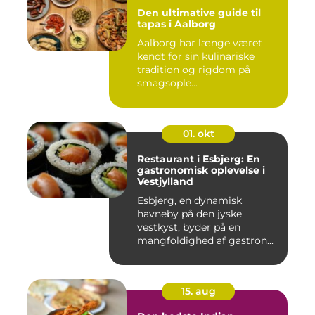
Den ultimative guide til
tapas i Aalborg
Aalborg har længe været
kendt for sin kulinariske
tradition og rigdom på
smagsople...
01. okt
Restaurant i Esbjerg: En
gastronomisk oplevelse i
Vestjylland
Esbjerg, en dynamisk
havneby på den jyske
vestkyst, byder på en
mangfoldighed af gastron...
15. aug