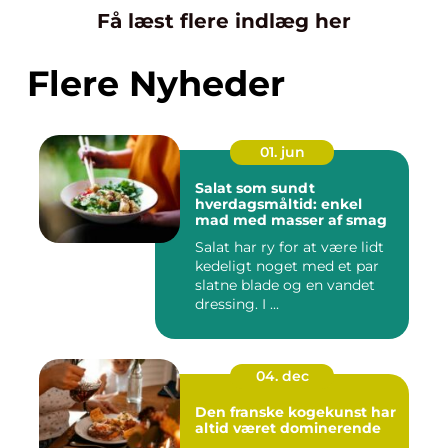
Få læst flere indlæg her
Flere Nyheder
01. jun
Salat som sundt
hverdagsmåltid: enkel
mad med masser af smag
Salat har ry for at være lidt
kedeligt noget med et par
slatne blade og en vandet
dressing. I ...
04. dec
Den franske kogekunst har
altid været dominerende