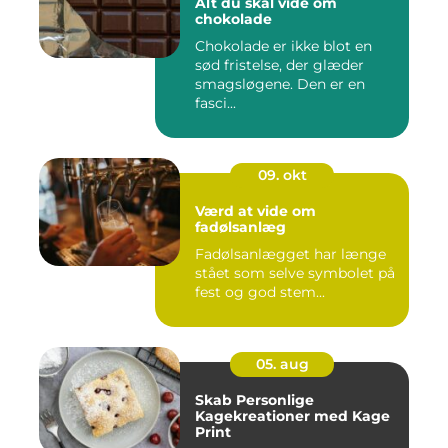
Alt du skal vide om
chokolade
Chokolade er ikke blot en
sød fristelse, der glæder
smagsløgene. Den er en
fasci...
09. okt
Værd at vide om
fadølsanlæg
Fadølsanlægget har længe
stået som selve symbolet på
fest og god stem...
05. aug
Skab Personlige
Kagekreationer med Kage
Print