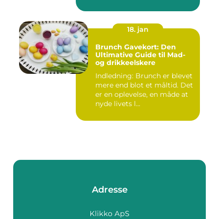
frokost...
18. jan
Brunch Gavekort: Den
Ultimative Guide til Mad-
og drikkeelskere
Indledning: Brunch er blevet
mere end blot et måltid. Det
er en oplevelse, en måde at
nyde livets l...
Adresse