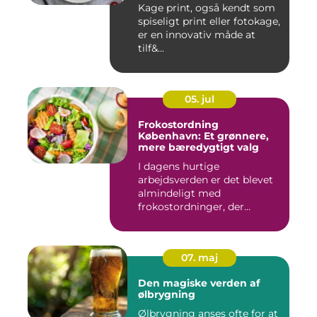
Kage print, også kendt som
spiseligt print eller fotokage,
er en innovativ måde at
tilf&...
05. jul
Frokostordning
København: Et grønnere,
mere bæredygtigt valg
I dagens hurtige
arbejdsverden er det blevet
almindeligt med
frokostordninger, der
tilbyder virksomh...
07. maj
Den magiske verden af
ølbrygning
Ølbrygning anses ofte for at