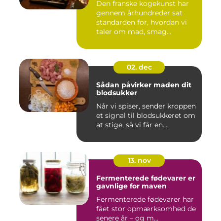
Den franske kogekunst har
gennem århundreder sat
standarden for, hvordan vi
taler om mad, smag...
02. dec
Sådan påvirker maden dit
blodsukker
Når vi spiser, sender kroppen
et signal til blodsukkeret om
at stige, så vi får en...
13. nov
Fermenterede fødevarer er
gavnlige for maven
Fermenterede fødevarer har
fået stor opmærksomhed de
senere år – og m...