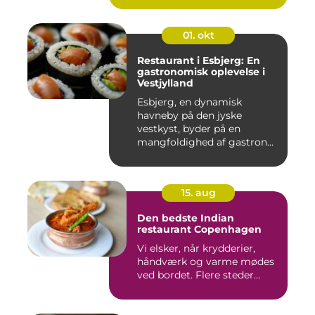
01. okt
Restaurant i Esbjerg: En
gastronomisk oplevelse i
Vestjylland
Esbjerg, en dynamisk
havneby på den jyske
vestkyst, byder på en
mangfoldighed af gastron...
15. aug
Den bedste Indian
restaurant Copenhagen
Vi elsker, når krydderier,
håndværk og varme mødes
ved bordet. Flere steder...