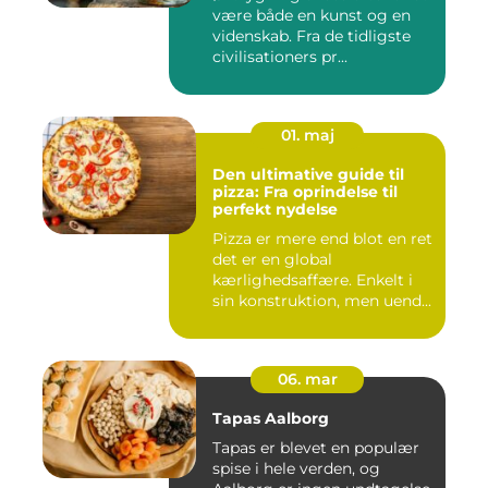
være både en kunst og en
videnskab. Fra de tidligste
civilisationers pr...
01. maj
Den ultimative guide til
pizza: Fra oprindelse til
perfekt nydelse
Pizza er mere end blot en ret
det er en global
kærlighedsaffære. Enkelt i
sin konstruktion, men uend...
06. mar
Tapas Aalborg
Tapas er blevet en populær
spise i hele verden, og