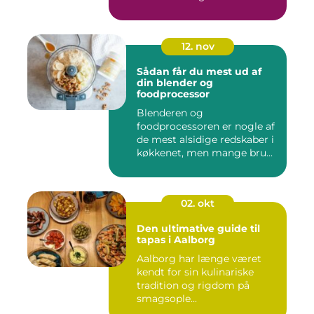
12. nov
Sådan får du mest ud af
din blender og
foodprocessor
Blenderen og
foodprocessoren er nogle af
de mest alsidige redskaber i
køkkenet, men mange bru...
02. okt
Den ultimative guide til
tapas i Aalborg
Aalborg har længe været
kendt for sin kulinariske
tradition og rigdom på
smagsople...