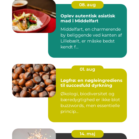
08. aug
Oplev autentisk asiatisk
mad i Middelfart
Middelfart, en charmerende
by beliggende ved kanten af
Lillebælt, er måske bedst
kendt f...
01. aug
Løgfrø: en nøgleingrediens
til succesfuld dyrkning
Økologi, biodiversitet og
bæredygtighed er ikke blot
buzzwords, men essentielle
princip...
14. maj