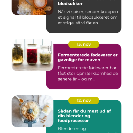
blodsukker
Når vi spiser, sender kroppen
et signal til blodsukkeret om
at stige, så vi får en...
13. nov
Fermenterede fødevarer er
gavnlige for maven
Fermenterede fødevarer har
fået stor opmærksomhed de
senere år – og m...
12. nov
Sådan får du mest ud af
din blender og
foodprocessor
Blenderen og