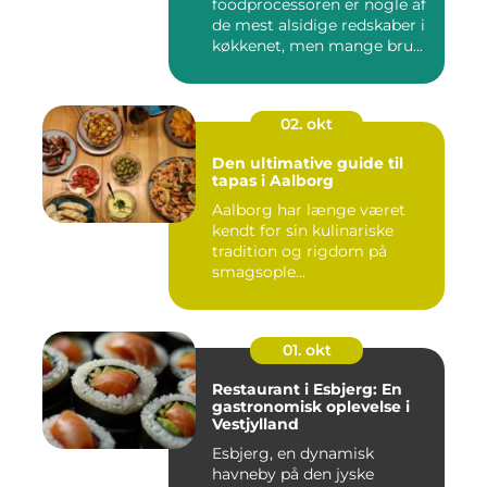
foodprocessoren er nogle af
de mest alsidige redskaber i
køkkenet, men mange bru...
02. okt
Den ultimative guide til
tapas i Aalborg
Aalborg har længe været
kendt for sin kulinariske
tradition og rigdom på
smagsople...
01. okt
Restaurant i Esbjerg: En
gastronomisk oplevelse i
Vestjylland
Esbjerg, en dynamisk
havneby på den jyske