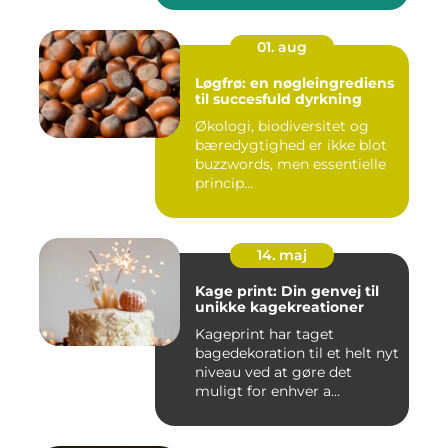
01. aug
Løgfrø: en nøgleingrediens
til succesfuld dyrkning
Økologi, biodiversitet og
bæredygtighed er ikke blot
buzzwords, men essentielle
princip...
14. maj
Kage print: Din genvej til
unikke kagekreationer
Kageprint har taget
bagedekoration til et helt nyt
niveau ved at gøre det
muligt for enhver a...