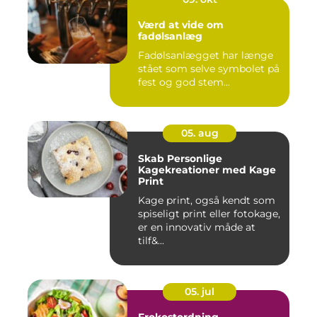
Værd at vide om
fadølsanlæg
Fadølsanlægget har længe
stået som selve symbolet på
fest og god stem...
05. aug
Skab Personlige
Kagekreationer med Kage
Print
Kage print, også kendt som
spiseligt print eller fotokage,
er en innovativ måde at
tilf&...
05. jul