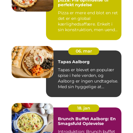
pizza: Fra oprindelse til
perfekt nydelse
Pizza er mere end blot en ret
det er en global
kærlighedsaffære. Enkelt i
sin konstruktion, men uend...
06. mar
Tapas Aalborg
Tapas er blevet en populær
spise i hele verden, og
Aalborg er ingen undtagelse.
Med sin hyggelige at...
18. jan
Brunch Buffet Aalborg: En
Smagsfuld Oplevelse
Introduktion: Brunch buffet