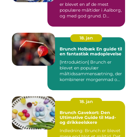
er blevet en af de mest
populære måltider i Aalborg,
og med god grund. D...
18. jan
Brunch Holbæk En guide til
en fantastisk madoplevelse
[Introduktion] Brunch er
blevet en populær
måltidssammensætning, der
kombinerer morgenmad og
frokost...
18. jan
Brunch Gavekort: Den
Ultimative Guide til Mad-
og drikkeelskere
Indledning: Brunch er blevet
mere end blot et måltid. Det