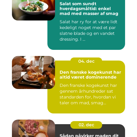
Salat som sundt
hverdagsmåltid: enkel
mad med masser af smag
Salat har ry for at være lidt
kedeligt noget med et par
slatne blade og en vandet
dressing. I ...
04. dec
Den franske kogekunst har
altid været dominerende
Den franske kogekunst har
gennem århundreder sat
standarden for, hvordan vi
taler om mad, smag...
02. dec
Sådan påvirker maden dit