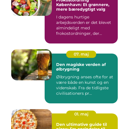
Frokostordning
København: Et grønnere,
mere bæredygtigt valg
I dagens hurtige
arbejdsverden er det blevet
almindeligt med
frokostordninger, der
tilbyder virksomh...
07. maj
Den magiske verden af
ølbrygning
Ølbrygning anses ofte for at
være både en kunst og en
videnskab. Fra de tidligste
civilisationers pr...
01. maj
Den ultimative guide til