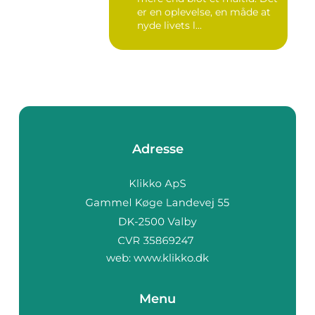
er en oplevelse, en måde at
nyde livets l...
Adresse
web:
www.klikko.dk
Menu