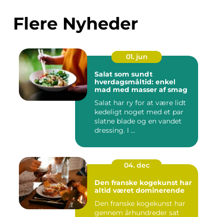
Flere Nyheder
01. jun
Salat som sundt
hverdagsmåltid: enkel
mad med masser af smag
Salat har ry for at være lidt
kedeligt noget med et par
slatne blade og en vandet
dressing. I ...
04. dec
Den franske kogekunst har
altid været dominerende
Den franske kogekunst har
gennem århundreder sat