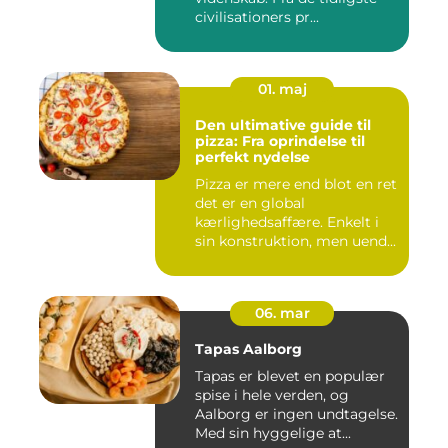
civilisationers pr...
01. maj
Den ultimative guide til
pizza: Fra oprindelse til
perfekt nydelse
Pizza er mere end blot en ret
det er en global
kærlighedsaffære. Enkelt i
sin konstruktion, men uend...
06. mar
Tapas Aalborg
Tapas er blevet en populær
spise i hele verden, og
Aalborg er ingen undtagelse.
Med sin hyggelige at...