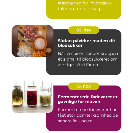
standarden for, hvordan vi
taler om mad, smag...
02. dec
Sådan påvirker maden dit
blodsukker
Når vi spiser, sender kroppen
et signal til blodsukkeret om
at stige, så vi får en...
13. nov
Fermenterede fødevarer er
gavnlige for maven
Fermenterede fødevarer har
fået stor opmærksomhed de
senere år – og m...