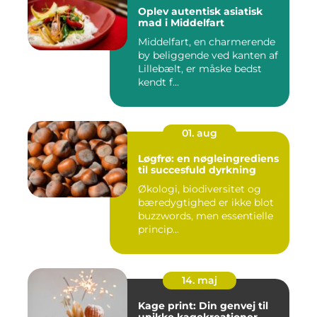
Oplev autentisk asiatisk
mad i Middelfart
Middelfart, en charmerende
by beliggende ved kanten af
Lillebælt, er måske bedst
kendt f...
01. aug
Løgfrø: en nøgleingrediens
til succesfuld dyrkning
Økologi, biodiversitet og
bæredygtighed er ikke blot
buzzwords, men essentielle
princip...
14. maj
Kage print: Din genvej til