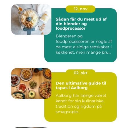
12. nov
Sådan får du mest ud af
din blender og
foodprocessor
Blenderen og
foodprocessoren er nogle af
de mest alsidige redskaber i
køkkenet, men mange bru...
02. okt
Den ultimative guide til
tapas i Aalborg
Aalborg har længe været
kendt for sin kulinariske
tradition og rigdom på
smagsople...