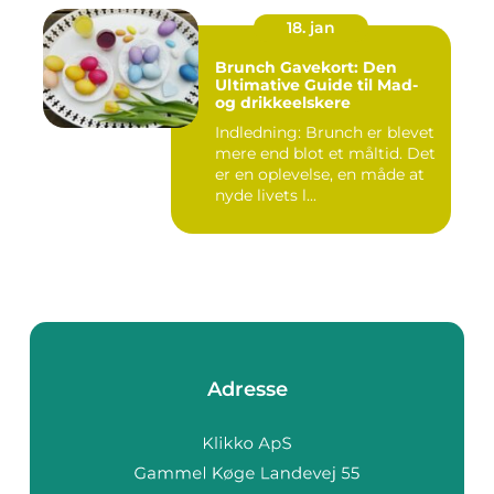
18. jan
Brunch Gavekort: Den
Ultimative Guide til Mad-
og drikkeelskere
Indledning: Brunch er blevet
mere end blot et måltid. Det
er en oplevelse, en måde at
nyde livets l...
Adresse