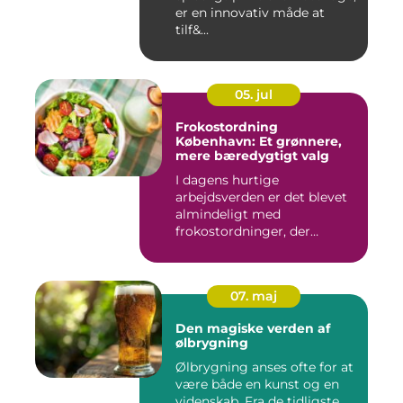
er en innovativ måde at
tilf&...
05. jul
Frokostordning
København: Et grønnere,
mere bæredygtigt valg
I dagens hurtige
arbejdsverden er det blevet
almindeligt med
frokostordninger, der
tilbyder virksomh...
07. maj
Den magiske verden af
ølbrygning
Ølbrygning anses ofte for at
være både en kunst og en
videnskab. Fra de tidligste