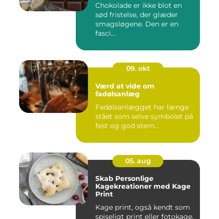
Chokolade er ikke blot en
sød fristelse, der glæder
smagsløgene. Den er en
fasci...
09. okt
Værd at vide om
fadølsanlæg
Fadølsanlægget har længe
stået som selve symbolet på
fest og god stem...
05. aug
Skab Personlige
Kagekreationer med Kage
Print
Kage print, også kendt som
spiseligt print eller fotokage,