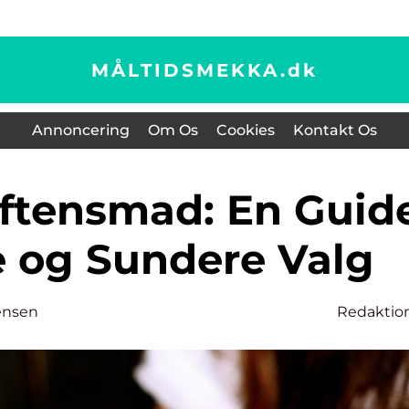
MÅLTIDSMEKKA.
dk
Annoncering
Om Os
Cookies
Kontakt Os
e og Sundere Valg
ensen
Redaktio