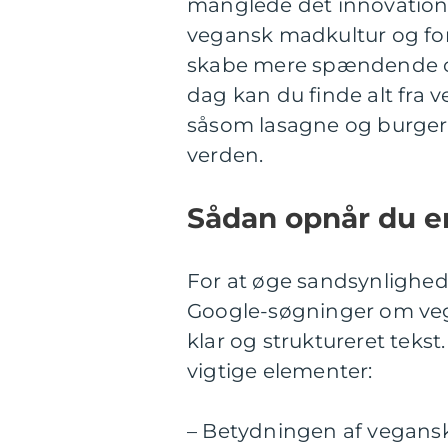
manglede det innovation 
vegansk madkultur og for
skabe mere spændende og
dag kan du finde alt fra v
såsom lasagne og burger, t
verden.
Sådan opnår du e
For at øge sandsynlighed
Google-søgninger om vega
klar og struktureret tekst
vigtige elementer:
– Betydningen af vegans