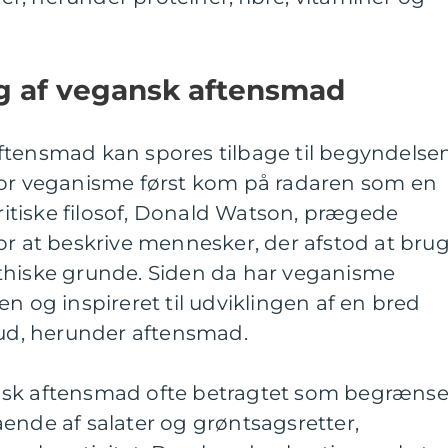
ng af vegansk aftensmad
ftensmad kan spores tilbage til begyndelse
vor veganisme først kom på radaren som en
britiske filosof, Donald Watson, prægede
or at beskrive mennesker, der afstod at bru
thiske grunde. Siden da har veganisme
n og inspireret til udviklingen af en bred
bud, herunder aftensmad.
nsk aftensmad ofte betragtet som begrænse
ende af salater og grøntsagsretter,