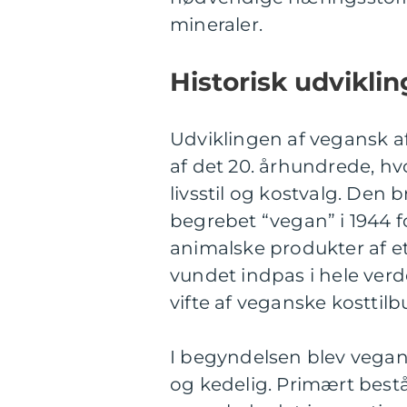
mineraler.
Historisk udvikli
Udviklingen af vegansk a
af det 20. århundrede, h
livsstil og kostvalg. Den 
begrebet “vegan” i 1944 f
animalske produkter af e
vundet indpas i hele verde
vifte af veganske kosttil
I begyndelsen blev vega
og kedelig. Primært bestå