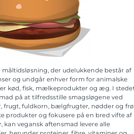
måltidsløsning, der udelukkende består af
nser og undgår enhver form for animalske
er kød, fisk, mælkeprodukter og æg. I stede
mad på at tilfredsstille smagsløgene ved
, frugt, fuldkorn, bælgfrugter, nødder og frø
e produkter og fokusere på en bred vifte af
, kan vegansk aftensmad levere alle
, herunder proteiner, fibre, vitaminer og