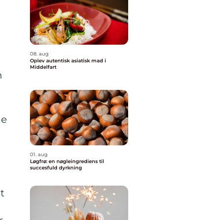
08. aug
Oplev autentisk asiatisk mad i
Middelfart
n
ge
01. aug
Løgfrø: en nøgleingrediens til
succesfuld dyrkning
t