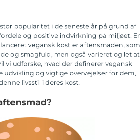
tor popularitet i de seneste år på grund af
dele og positive indvirkning på miljøet. E
balanceret vegansk kost er aftensmaden, so
de og smagfuld, men også varieret og let at
 vil vi udforske, hvad der definerer vegansk
e udvikling og vigtige overvejelser for dem,
enne livsstil i deres kost.
 aftensmad?