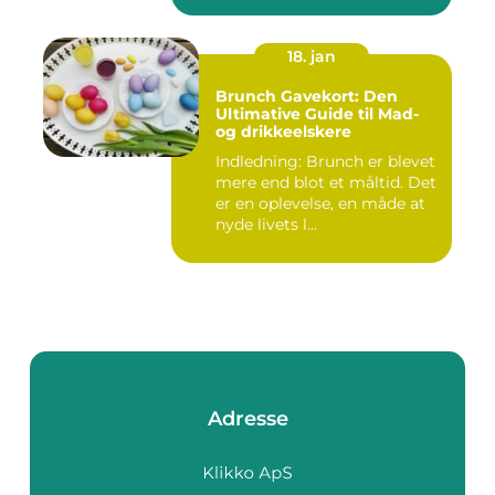
18. jan
Brunch Gavekort: Den
Ultimative Guide til Mad-
og drikkeelskere
Indledning: Brunch er blevet
mere end blot et måltid. Det
er en oplevelse, en måde at
nyde livets l...
Adresse