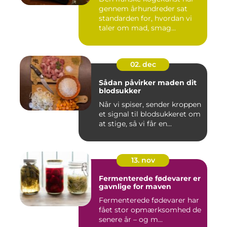
gennem århundreder sat
standarden for, hvordan vi
taler om mad, smag...
02. dec
Sådan påvirker maden dit
blodsukker
Når vi spiser, sender kroppen
et signal til blodsukkeret om
at stige, så vi får en...
13. nov
Fermenterede fødevarer er
gavnlige for maven
Fermenterede fødevarer har
fået stor opmærksomhed de
senere år – og m...