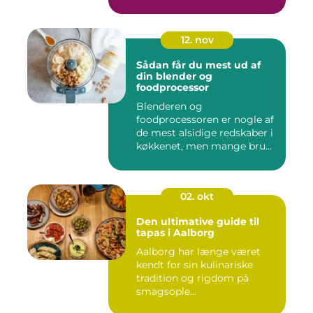
12. nov
Sådan får du mest ud af
din blender og
foodprocessor
Blenderen og
foodprocessoren er nogle af
de mest alsidige redskaber i
køkkenet, men mange bru...
02. okt
Den ultimative guide til
tapas i Aalborg
Aalborg har længe været
kendt for sin kulinariske
tradition og rigdom på
smagsople...