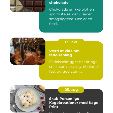
chokolade
Chokolade er ikke blot en
sød fristelse, der glæder
smagsløgene. Den er en
fasci...
09. okt
Værd at vide om
fadølsanlæg
Fadølsanlægget har længe
stået som selve symbolet på
fest og god stem...
05. aug
Skab Personlige
Kagekreationer med Kage
Print