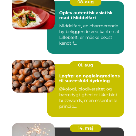
08. aug
Oplev autentisk asiatisk
mad i Middelfart
Middelfart, en charmerende
by beliggende ved kanten af
Lillebælt, er måske bedst
kendt f...
01. aug
Løgfrø: en nøgleingrediens
til succesfuld dyrkning
Økologi, biodiversitet og
bæredygtighed er ikke blot
buzzwords, men essentielle
princip...
14. maj