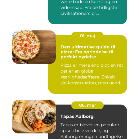
være både en kunst og en
videnskab. Fra de tidligste
civilisationers pr...
01. maj
Den ultimative guide til
pizza: Fra oprindelse til
perfekt nydelse
Pizza er mere end blot en ret
det er en global
kærlighedsaffære. Enkelt i
sin konstruktion, men uend...
06. mar
Tapas Aalborg
Tapas er blevet en populær
spise i hele verden, og
Aalborg er ingen undtagelse.