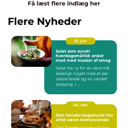
Få læst flere indlæg her
Flere Nyheder
01. jun
Salat som sundt
hverdagsmåltid: enkel
mad med masser af smag
Salat har ry for at være lidt
kedeligt noget med et par
slatne blade og en vandet
dressing. I ...
04. dec
Den franske kogekunst har
altid været dominerende
Den franske kogekunst har