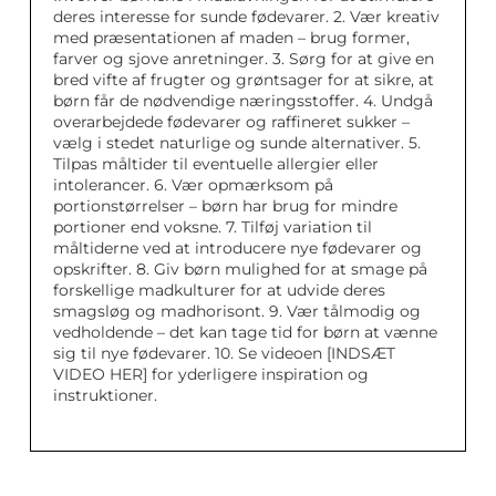
deres interesse for sunde fødevarer. 2. Vær kreativ
med præsentationen af maden – brug former,
farver og sjove anretninger. 3. Sørg for at give en
bred vifte af frugter og grøntsager for at sikre, at
børn får de nødvendige næringsstoffer. 4. Undgå
overarbejdede fødevarer og raffineret sukker –
vælg i stedet naturlige og sunde alternativer. 5.
Tilpas måltider til eventuelle allergier eller
intolerancer. 6. Vær opmærksom på
portionstørrelser – børn har brug for mindre
portioner end voksne. 7. Tilføj variation til
måltiderne ved at introducere nye fødevarer og
opskrifter. 8. Giv børn mulighed for at smage på
forskellige madkulturer for at udvide deres
smagsløg og madhorisont. 9. Vær tålmodig og
vedholdende – det kan tage tid for børn at vænne
sig til nye fødevarer. 10. Se videoen [INDSÆT
VIDEO HER] for yderligere inspiration og
instruktioner.