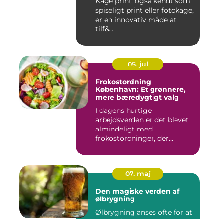
Kage print, også kendt som
spiseligt print eller fotokage,
er en innovativ måde at
tilf&...
05. jul
Frokostordning
København: Et grønnere,
mere bæredygtigt valg
I dagens hurtige
arbejdsverden er det blevet
almindeligt med
frokostordninger, der
tilbyder virksomh...
07. maj
Den magiske verden af
ølbrygning
Ølbrygning anses ofte for at