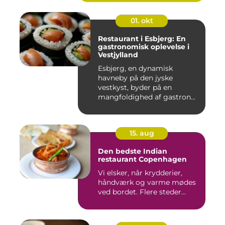
01. okt
Restaurant i Esbjerg: En
gastronomisk oplevelse i
Vestjylland
Esbjerg, en dynamisk
havneby på den jyske
vestkyst, byder på en
mangfoldighed af gastron...
15. aug
Den bedste Indian
restaurant Copenhagen
Vi elsker, når krydderier,
håndværk og varme mødes
ved bordet. Flere steder...