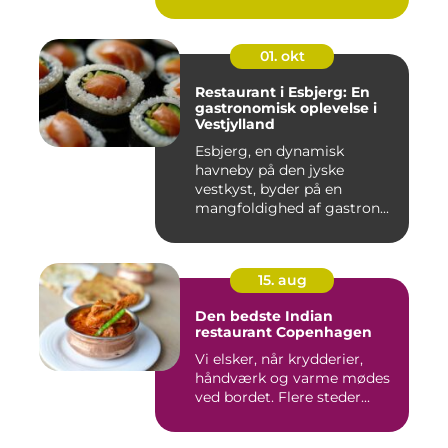
01. okt
Restaurant i Esbjerg: En
gastronomisk oplevelse i
Vestjylland
Esbjerg, en dynamisk
havneby på den jyske
vestkyst, byder på en
mangfoldighed af gastron...
15. aug
Den bedste Indian
restaurant Copenhagen
Vi elsker, når krydderier,
håndværk og varme mødes
ved bordet. Flere steder...