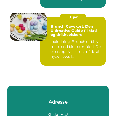
frokost...
18. jan
Brunch Gavekort: Den
Ultimative Guide til Mad-
og drikkeelskere
Indledning: Brunch er blevet
mere end blot et måltid. Det
er en oplevelse, en måde at
nyde livets l...
Adresse