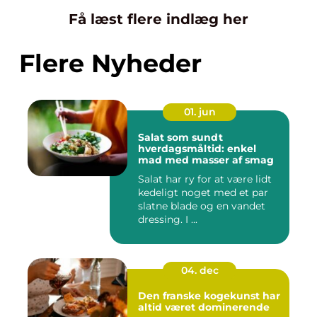
Få læst flere indlæg her
Flere Nyheder
01. jun
Salat som sundt
hverdagsmåltid: enkel
mad med masser af smag
Salat har ry for at være lidt
kedeligt noget med et par
slatne blade og en vandet
dressing. I ...
04. dec
Den franske kogekunst har
altid været dominerende