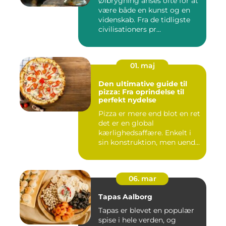
Ølbrygning anses ofte for at
være både en kunst og en
videnskab. Fra de tidligste
civilisationers pr...
01. maj
Den ultimative guide til
pizza: Fra oprindelse til
perfekt nydelse
Pizza er mere end blot en ret
det er en global
kærlighedsaffære. Enkelt i
sin konstruktion, men uend...
06. mar
Tapas Aalborg
Tapas er blevet en populær
spise i hele verden, og