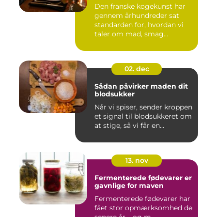
Den franske kogekunst har
gennem århundreder sat
standarden for, hvordan vi
taler om mad, smag...
02. dec
Sådan påvirker maden dit
blodsukker
Når vi spiser, sender kroppen
et signal til blodsukkeret om
at stige, så vi får en...
13. nov
Fermenterede fødevarer er
gavnlige for maven
Fermenterede fødevarer har
fået stor opmærksomhed de