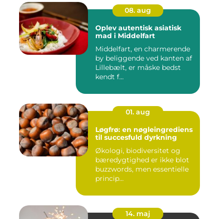
08. aug
Oplev autentisk asiatisk
mad i Middelfart
Middelfart, en charmerende
by beliggende ved kanten af
Lillebælt, er måske bedst
kendt f...
01. aug
Løgfrø: en nøgleingrediens
til succesfuld dyrkning
Økologi, biodiversitet og
bæredygtighed er ikke blot
buzzwords, men essentielle
princip...
14. maj