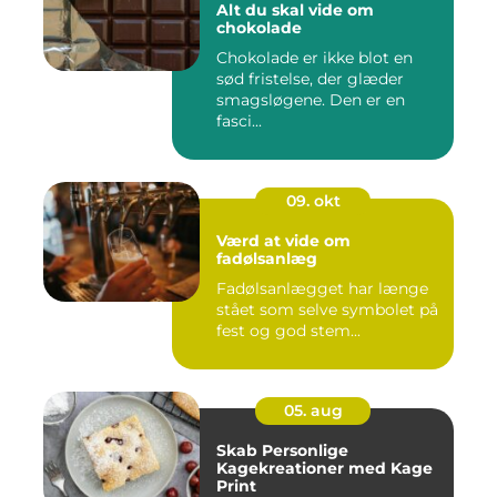
Alt du skal vide om
chokolade
Chokolade er ikke blot en
sød fristelse, der glæder
smagsløgene. Den er en
fasci...
09. okt
Værd at vide om
fadølsanlæg
Fadølsanlægget har længe
stået som selve symbolet på
fest og god stem...
05. aug
Skab Personlige
Kagekreationer med Kage
Print