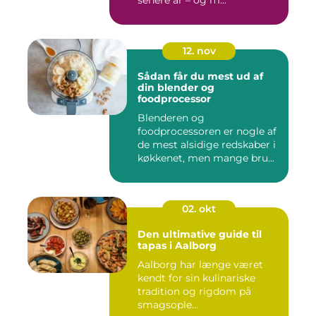
senere år – og m...
12. nov
Sådan får du mest ud af
din blender og
foodprocessor
Blenderen og
foodprocessoren er nogle af
de mest alsidige redskaber i
køkkenet, men mange bru...
02. okt
Den ultimative guide til
tapas i Aalborg
Aalborg har længe været
kendt for sin kulinariske
tradition og rigdom på
smagsople...