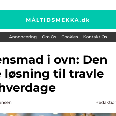
MÅLTIDSMEKKA.
dk
Annoncering
Om Os
Cookies
Kontakt Os
 løsning til travle
hverdage
ensen
Redaktio