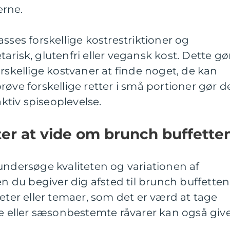
erne.
sses forskellige kostrestriktioner og
arisk, glutenfri eller vegansk kost. Dette gø
orskellige kostvaner at finde noget, de kan
røve forskellige retter i små portioner gør d
aktiv spiseoplevelse.
ter at vide om brunch buffetten
undersøge kvaliteten og variationen af
en du begiver dig afsted til brunch buffetten
teter eller temaer, som det er værd at tage
le eller sæsonbestemte råvarer kan også giv