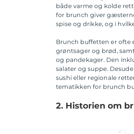
både varme og kolde rett
for brunch giver gæstern
spise og drikke, og i hv
Brunch buffetten er ofte e
grøntsager og brød, sam
og pandekager. Den inklu
salater og suppe. Desude
sushi eller regionale rett
tematikken for brunch bu
2. Historien om b