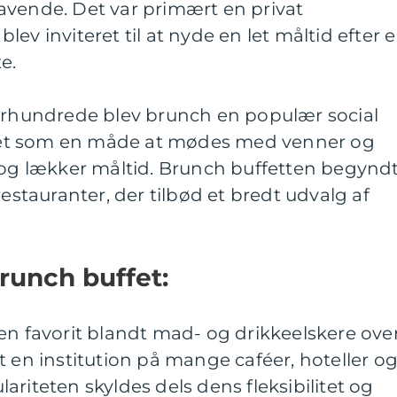
avende. Det var primært en privat
ev inviteret til at nyde en let måltid efter 
e.
 århundrede blev brunch en populær social
v set som en måde at mødes med venner og
t og lækker måltid. Brunch buffetten begynd
restauranter, der tilbød et bredt udvalg af
runch buffet:
en favorit blandt mad- og drikkeelskere ove
t en institution på mange caféer, hoteller o
riteten skyldes dels dens fleksibilitet og