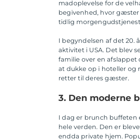
madoplevelse for de velh
begivenhed, hvor gæster bl
tidlig morgengudstjenest
I begyndelsen af det 20.
aktivitet i USA. Det ble
familie over en afslappe
at dukke op i hoteller og 
retter til deres gæster.
3. Den moderne b
I dag er brunch buffeten 
hele verden. Den er bleve
endda private hjem. Popula