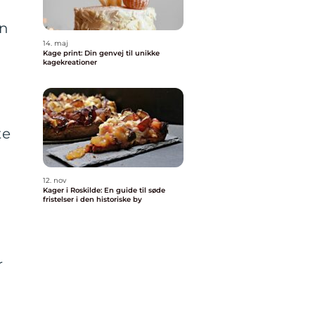
en
14. maj
Kage print: Din genvej til unikke
kagekreationer
te
12. nov
Kager i Roskilde: En guide til søde
fristelser i den historiske by
r
g