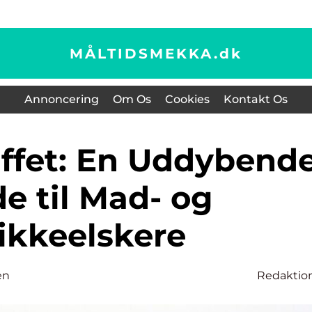
MÅLTIDSMEKKA.
dk
Annoncering
Om Os
Cookies
Kontakt Os
e til Mad- og
ikkeelskere
en
Redaktio