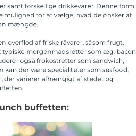
er samt forskellige drikkevarer. Denne form
e mulighed for at vælge, hvad de ønsker at
ilken mængde.
n overflod af friske råvarer, såsom frugt,
t typiske morgenmadsretter som æg, baco
derer også frokostretter som sandwich,
n kan der være specialiteter som seafood,
er, der varierer afhængigt af stedet og
ffetten.
runch buffetten: