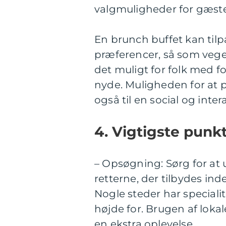
valgmuligheder for gæst
En brunch buffet kan tilpa
præferencer, så som veget
det muligt for folk med f
nyde. Muligheden for at p
også til en social og inter
4. Vigtigste punk
– Opsøgning: Sørg for at 
retterne, der tilbydes ind
Nogle steder har speciali
højde for. Brugen af loka
en ekstra oplevelse.