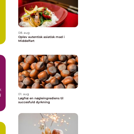
08. aug
Oplev autentisk asiatisk mad i
Middelfart
k
01. aug
d
Løgfrø: en nøgleingrediens til
succesfuld dyrkning