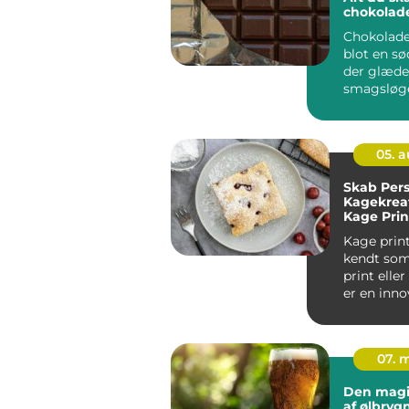
chokolad
Chokolade
blot en sød
der glæde
smagsløge
en fasci...
05. 
Skab Pers
Kagekrea
Kage Prin
Kage print
kendt som
print elle
er en inn
at tilf&...
07. 
Den magi
af ølbryg