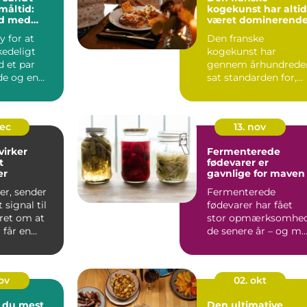
måltid:
kogekunst har altid
d med
været dominerend
f smag
y for at
Den franske
kedeligt
kogekunst har
 et par
gennem århundrede
de og en
sat standarden for,
sing. I ...
hvordan vi taler om
mad, smag...
dec
13. nov
irker
Fermenterede
t
fødevarer er
er
gavnlige for maven
ser, sender
Fermenterede
 signal til
fødevarer har fået
ret om at
stor opmærksomhe
 får en...
de senere år – og m..
nov
02. okt
 du mest
Den ultimative