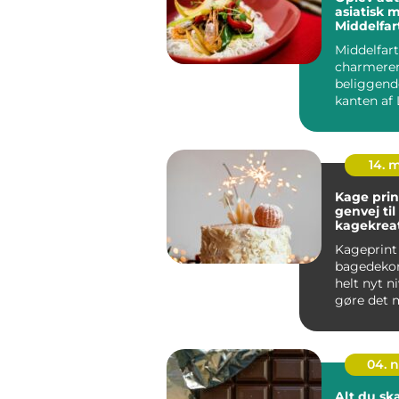
asiatisk 
Middelfar
Middelfart
charmere
beliggend
kanten af 
måske beds
14. 
Kage prin
genvej ti
kagekrea
Kageprint
bagedekora
helt nyt n
gøre det m
enhver a...
04. 
Alt du sk