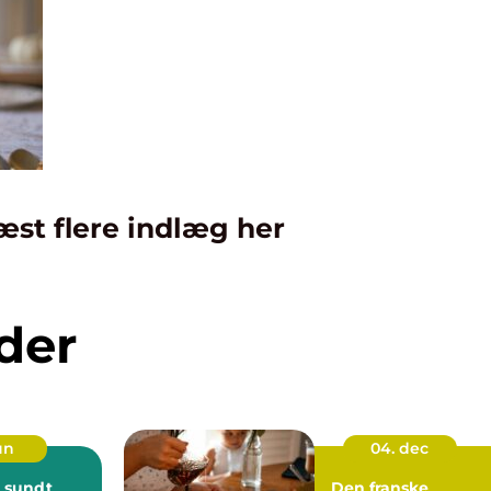
æst flere indlæg her
der
jun
04. dec
 sundt
Den franske