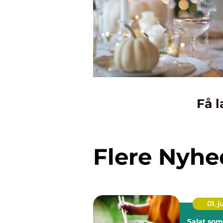
Få l
Flere Nyhe
01. 
Salat som