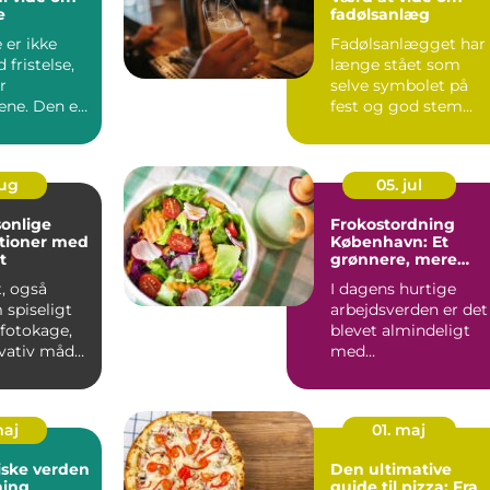
e
fadølsanlæg
 er ikke
Fadølsanlægget har
 fristelse,
længe stået som
r
selve symbolet på
ne. Den er
fest og god stem...
aug
05. jul
onlige
Frokostordning
tioner med
København: Et
t
grønnere, mere
bæredygtigt valg
, også
I dagens hurtige
 spiseligt
arbejdsverden er det
r fotokage,
blevet almindeligt
ovativ måde
med
frokostordninger, de
tilbyder virksomh...
maj
01. maj
ske verden
Den ultimative
ning
guide til pizza: Fra