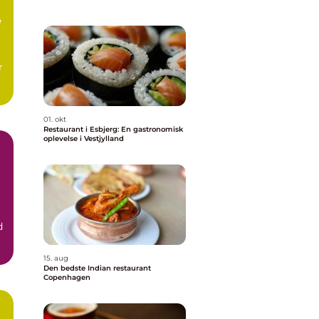
e
r
01. okt
Restaurant i Esbjerg: En gastronomisk
oplevelse i Vestjylland
d
.
15. aug
Den bedste Indian restaurant
Copenhagen