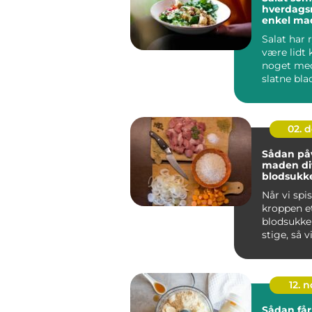
hverdags
enkel ma
masser a
Salat har r
være lidt 
noget med
slatne bla
vandet dres
02. 
Sådan påv
maden di
blodsukk
Når vi spi
kroppen et
blodsukke
stige, så vi
12. 
Sådan får