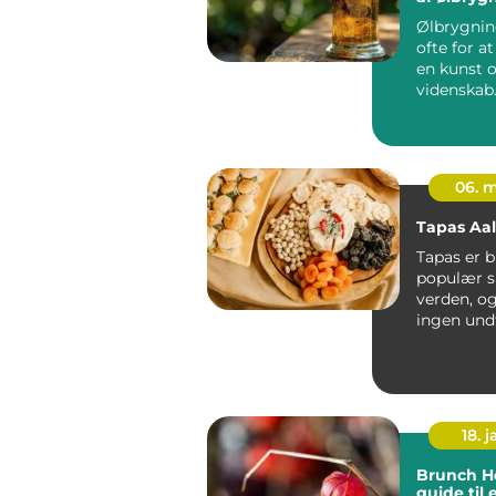
Ølbrygnin
ofte for a
en kunst 
videnskab.
tidligste
civilisation
06. 
Tapas Aa
Tapas er b
populær sp
verden, o
ingen und
Med sin h
at...
18. j
Brunch Ho
guide til 