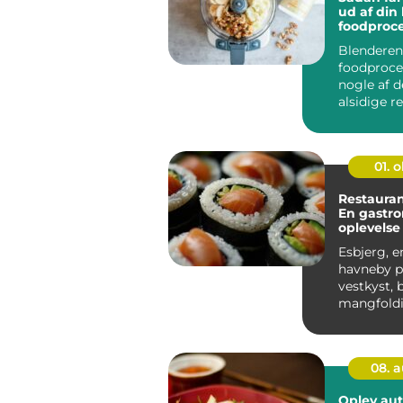
ud af din
foodproce
Blenderen
foodproce
nogle af 
alsidige r
køkkenet,
mange bru
01. 
Restauran
En gastr
oplevelse 
Vestjylla
Esbjerg, 
havneby p
vestkyst, 
mangfoldi
gastron...
08. 
Oplev aut