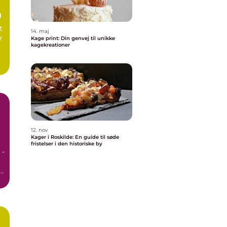
g
t
14. maj
r
Kage print: Din genvej til unikke
kagekreationer
12. nov
Kager i Roskilde: En guide til søde
fristelser i den historiske by
 -
r.