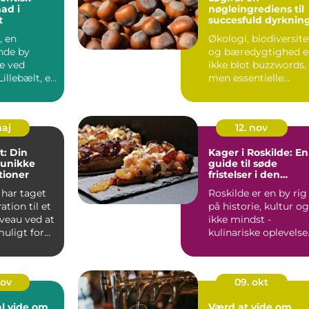
mad i
nøgleingrediens til
t
succesfuld dyrknin
, en
Økologi, biodiversite
nde by
og bæredygtighed e
e ved
ikke blot buzzwords,
Lillebælt, er
men essentielle
t kendt f...
princip...
maj
12. nov
t: Din
Kager i Roskilde: En
l unikke
guide til søde
tioner
fristelser i den
historiske by
 har taget
Roskilde er en by rig
tion til et
på historie, kultur og
iveau ved at
ikke mindst -
uligt for
kulinariske oplevelse
Det er et...
nov
09. okt
al vide om
Værd at vide om