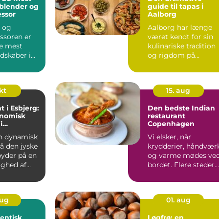
 blender og
guide til tapas i
ssor
Aalborg
 og
Aalborg har længe
ssoren er
været kendt for sin
de mest
kulinariske tradition
edskaber i
og rigdom på
 men
smagsople...
...
okt
15. aug
t i Esbjerg:
Den bedste Indian
onomisk
restaurant
i
Copenhagen
nd
en dynamisk
Vi elsker, når
å den jyske
krydderier, håndvær
byder på en
og varme mødes ve
ghed af
bordet. Flere steder...
aug
01. aug
entisk
Løgfrø: en