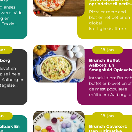
oprindelse til perfe
g anses
nydelse
Pizza er mere end
t være både
blot en ret det er en
og en
global
 Fra de
kærlighedsaffære.
Enkelt i sin
ers pr...
konstruktion, men
uend...
mar
18. jan
lborg
Brunch Buffet
Aalborg: En
levet en
Smagsfuld Oplevel
ise i hele
Introduktion: Brunc
g Aalborg er
buffet er blevet en af
tagelse.
de mest populære
yggelige
måltider i Aalborg, 
med god grund. D...
an
18. jan
lbæk En
Brunch Gavekort:
en
Den Ultimative