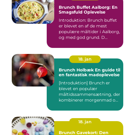
Brunch Buffet Aalborg: En
Smagsfuld Oplevelse
Introduktion: Brunch buffet
er blevet en af de mest
populære måltider i Aalborg,
og med god grund. D...
18. jan
Brunch Holbæk En guide til
en fantastisk madoplevelse
[Introduktion] Brunch er
blevet en populær
måltidssammensætning, der
kombinerer morgenmad og
frokost...
18. jan
Brunch Gavekort: Den