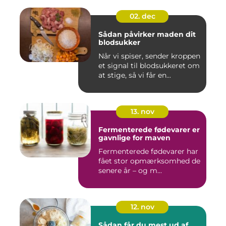
02. dec
Sådan påvirker maden dit
blodsukker
Når vi spiser, sender kroppen
et signal til blodsukkeret om
at stige, så vi får en...
13. nov
Fermenterede fødevarer er
gavnlige for maven
Fermenterede fødevarer har
fået stor opmærksomhed de
senere år – og m...
12. nov
Sådan får du mest ud af