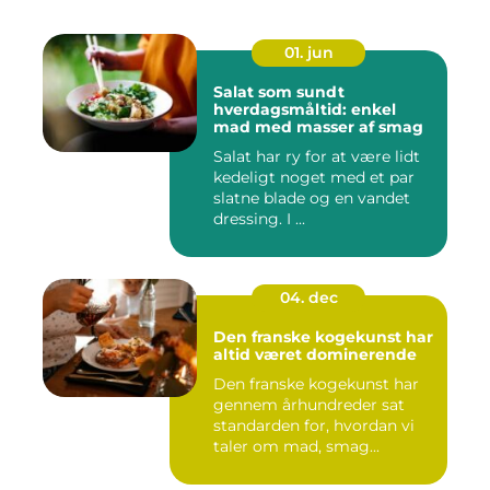
01. jun
Salat som sundt
hverdagsmåltid: enkel
mad med masser af smag
Salat har ry for at være lidt
kedeligt noget med et par
slatne blade og en vandet
dressing. I ...
04. dec
Den franske kogekunst har
altid været dominerende
Den franske kogekunst har
gennem århundreder sat
standarden for, hvordan vi
taler om mad, smag...