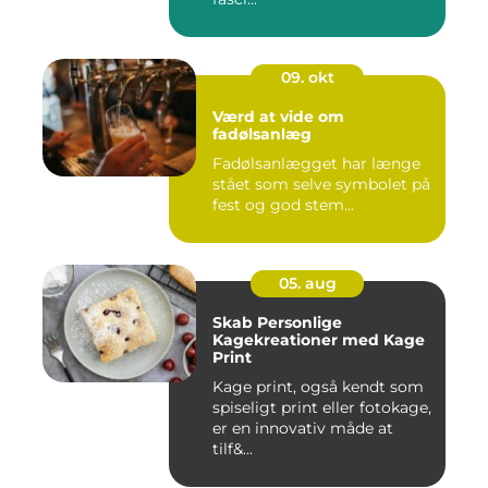
09. okt
Værd at vide om
fadølsanlæg
Fadølsanlægget har længe
stået som selve symbolet på
fest og god stem...
05. aug
Skab Personlige
Kagekreationer med Kage
Print
Kage print, også kendt som
spiseligt print eller fotokage,
er en innovativ måde at
tilf&...