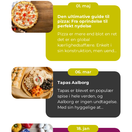
01. maj
Den ultimative guide til
pizza: Fra oprindelse til
perfekt nydelse
Pizza er mere end blot en ret
det er en global
kærlighedsaffære. Enkelt i
sin konstruktion, men uend...
06. mar
Tapas Aalborg
Tapas er blevet en populær
spise i hele verden, og
Aalborg er ingen undtagelse.
Med sin hyggelige at...
18. jan