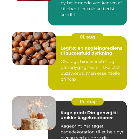
by beliggende ved kanten af
Lillebælt, er måske bedst
kendt f...
01. aug
Løgfrø: en nøgleingrediens
til succesfuld dyrkning
Økologi, biodiversitet og
bæredygtighed er ikke blot
buzzwords, men essentielle
princip...
14. maj
Kage print: Din genvej til
unikke kagekreationer
Kageprint har taget
bagedekoration til et helt nyt
niveau ved at gøre det