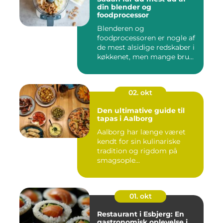
din blender og
foodprocessor
Blenderen og
foodprocessoren er nogle af
de mest alsidige redskaber i
køkkenet, men mange bru...
02. okt
Den ultimative guide til
tapas i Aalborg
Aalborg har længe været
kendt for sin kulinariske
tradition og rigdom på
smagsople...
01. okt
Restaurant i Esbjerg: En
gastronomisk oplevelse i