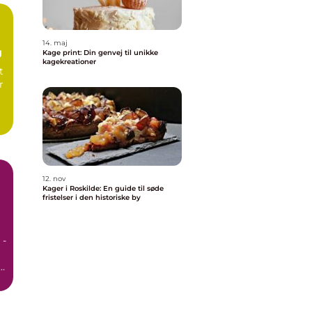
14. maj
g
Kage print: Din genvej til unikke
kagekreationer
t
r
12. nov
Kager i Roskilde: En guide til søde
fristelser i den historiske by
 -
r.