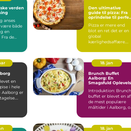
ske verden
Den ultimative
ning
guide til pizza: Fra
oprindelse til perfe
g anses
nydelse
Pizza er mere end
t være både
blot en ret det er en
og en
global
 Fra de
kærlighedsaffære.
Enkelt i sin
ers pr...
konstruktion, men
uend...
mar
18. jan
lborg
Brunch Buffet
Aalborg: En
levet en
Smagsfuld Oplevel
ise i hele
Introduktion: Brunc
g Aalborg er
buffet er blevet en af
tagelse.
de mest populære
yggelige
måltider i Aalborg, 
med god grund. D...
an
18. jan