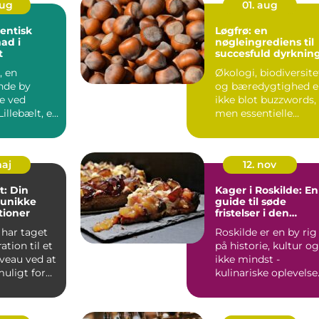
aug
01. aug
entisk
Løgfrø: en
mad i
nøgleingrediens til
t
succesfuld dyrknin
, en
Økologi, biodiversite
nde by
og bæredygtighed e
e ved
ikke blot buzzwords,
Lillebælt, er
men essentielle
t kendt f...
princip...
maj
12. nov
t: Din
Kager i Roskilde: En
l unikke
guide til søde
tioner
fristelser i den
historiske by
 har taget
Roskilde er en by rig
tion til et
på historie, kultur og
iveau ved at
ikke mindst -
uligt for
kulinariske oplevelse
Det er et...