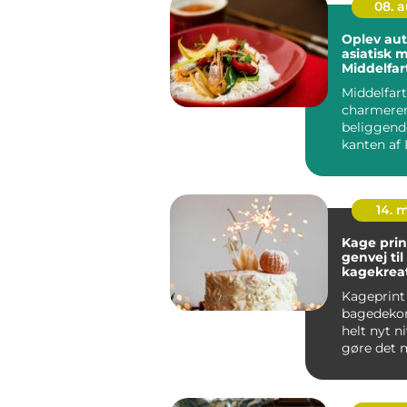
08. 
Oplev aut
asiatisk 
Middelfar
Middelfart
charmere
beliggend
kanten af 
måske beds
14. 
Kage prin
genvej ti
kagekrea
Kageprint
bagedekora
helt nyt n
gøre det m
enhver a...