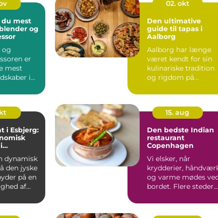
nov
02. okt
 du mest
Den ultimative
 blender og
guide til tapas i
ssor
Aalborg
 og
Aalborg har længe
ssoren er
været kendt for sin
de mest
kulinariske tradition
edskaber i
og rigdom på
 men
smagsople...
...
okt
15. aug
t i Esbjerg:
Den bedste Indian
onomisk
restaurant
i
Copenhagen
nd
en dynamisk
Vi elsker, når
å den jyske
krydderier, håndvær
byder på en
og varme mødes ve
ghed af
bordet. Flere steder...