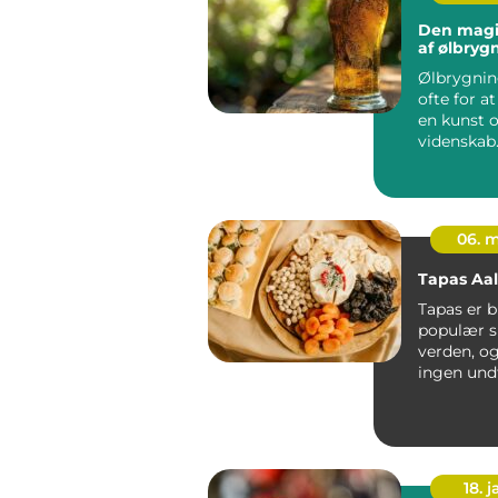
Den magi
af ølbryg
Ølbrygnin
ofte for a
en kunst 
videnskab.
tidligste
civilisation
06. 
Tapas Aa
Tapas er b
populær sp
verden, o
ingen und
Med sin h
at...
18. j