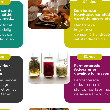
jun
04. dec
 sundt
Den franske
måltid:
kogekunst har altid
d med
været dominerend
f smag
y for at
Den franske
kedeligt
kogekunst har
 et par
gennem århundrede
de og en
sat standarden for,
sing. I ...
hvordan vi taler om
mad, smag...
dec
13. nov
irker
Fermenterede
t
fødevarer er
er
gavnlige for maven
ser, sender
Fermenterede
 signal til
fødevarer har fået
ret om at
stor opmærksomhe
 får en...
de senere år – og m..