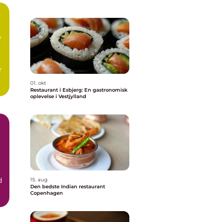
e
r
01. okt
Restaurant i Esbjerg: En gastronomisk
oplevelse i Vestjylland
d
15. aug
Den bedste Indian restaurant
.
Copenhagen