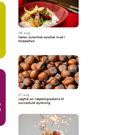
08. aug
Oplev autentisk asiatisk mad i
Middelfart
01. aug
Løgfrø: en nøgleingrediens til
succesfuld dyrkning
k
d