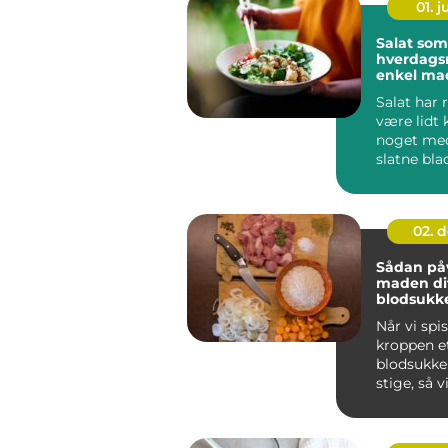
01. 
Salat som
hverdags
enkel ma
masser a
Salat har r
være lidt 
noget med
slatne bla
vandet dres
02. 
Sådan påv
maden di
blodsukk
Når vi spi
kroppen et
blodsukke
stige, så vi