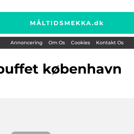
MÅLTIDSMEKKA.
dk
Annoncering
Om Os
Cookies
Kontakt Os
 buffet københavn