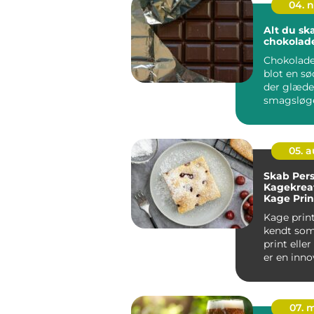
04. 
Alt du sk
chokolad
Chokolade
blot en sød
der glæde
smagsløge
en fasci...
05. 
Skab Pers
Kagekrea
Kage Prin
Kage print
kendt som
print elle
er en inn
at tilf&...
07. 