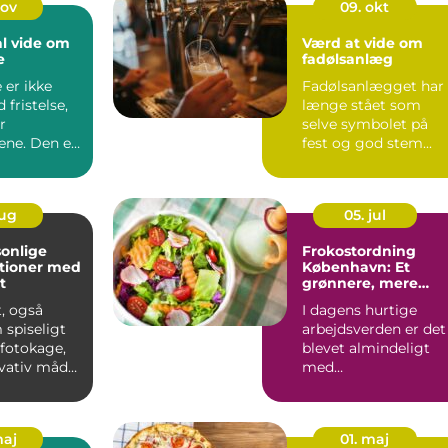
nov
09. okt
al vide om
Værd at vide om
e
fadølsanlæg
 er ikke
Fadølsanlægget har
 fristelse,
længe stået som
r
selve symbolet på
ne. Den er
fest og god stem...
aug
05. jul
onlige
Frokostordning
tioner med
København: Et
t
grønnere, mere
bæredygtigt valg
, også
I dagens hurtige
 spiseligt
arbejdsverden er det
r fotokage,
blevet almindeligt
ovativ måde
med
frokostordninger, de
tilbyder virksomh...
maj
01. maj