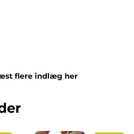
æst flere indlæg her
der