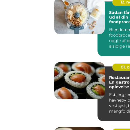
12. 
Sådan får
ud af din
foodproce
Blenderen
foodproce
nogle af 
alsidige r
køkkenet,
mange bru
01. 
Restauran
En gastr
oplevelse 
Vestjylla
Esbjerg, 
havneby p
vestkyst, 
mangfoldi
gastron...