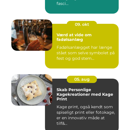
fasci...
09. okt
Værd at vide om
fadølsanlæg
Fadølsanlægget har længe
stået som selve symbolet på
fest og god stem...
05. aug
Skab Personlige
Kagekreationer med Kage
Print
Kage print, også kendt som
spiseligt print eller fotokage,
er en innovativ måde at
tilf&...