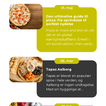
01. maj
Den ultimative guide til
pizza: Fra oprindelse til
perfekt nydelse
Pizza er mere end blot en ret
det er en global
kærlighedsaffære. Enkelt i
sin konstruktion, men uend...
06. mar
Tapas Aalborg
Tapas er blevet en populær
spise i hele verden, og
Aalborg er ingen undtagelse.
Med sin hyggelige at...