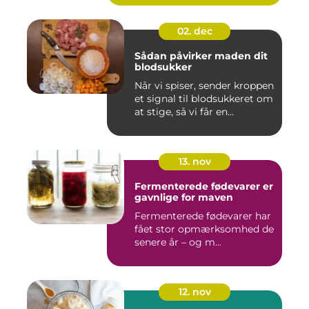
02. dec
Sådan påvirker maden dit
blodsukker
Når vi spiser, sender kroppen
et signal til blodsukkeret om
at stige, så vi får en...
13. nov
Fermenterede fødevarer er
gavnlige for maven
Fermenterede fødevarer har
fået stor opmærksomhed de
senere år – og m...
12. nov