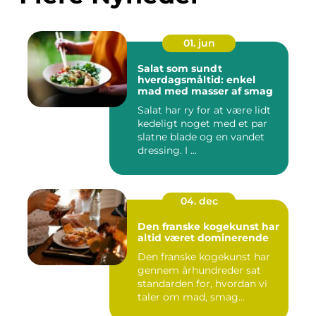
01. jun
Salat som sundt
hverdagsmåltid: enkel
mad med masser af smag
Salat har ry for at være lidt
kedeligt noget med et par
slatne blade og en vandet
dressing. I ...
04. dec
Den franske kogekunst har
altid været dominerende
Den franske kogekunst har
gennem århundreder sat
standarden for, hvordan vi
taler om mad, smag...