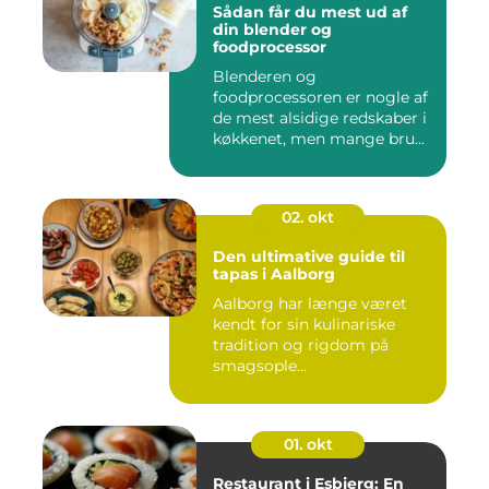
Sådan får du mest ud af
din blender og
foodprocessor
Blenderen og
foodprocessoren er nogle af
de mest alsidige redskaber i
køkkenet, men mange bru...
02. okt
Den ultimative guide til
tapas i Aalborg
Aalborg har længe været
kendt for sin kulinariske
tradition og rigdom på
smagsople...
01. okt
Restaurant i Esbjerg: En