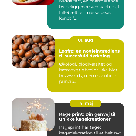
Middelfart, en charmerende
by beliggende ved kanten af
Lillebælt, er måske bedst
kendt f...
01. aug
Løgfrø: en nøgleingrediens
til succesfuld dyrkning
Økologi, biodiversitet og
bæredygtighed er ikke blot
buzzwords, men essentielle
princip...
14. maj
Kage print: Din genvej til
unikke kagekreationer
Kageprint har taget
bagedekoration til et helt nyt