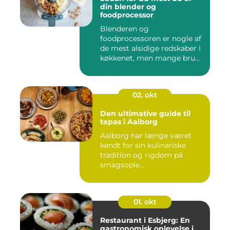
din blender og
foodprocessor
Blenderen og
foodprocessoren er nogle af
de mest alsidige redskaber i
køkkenet, men mange bru...
02. okt
Den ultimative guide til
tapas i Aalborg
Aalborg har længe været
kendt for sin kulinariske
tradition og rigdom på
smagsople...
01. okt
Restaurant i Esbjerg: En
gastronomisk oplevelse i