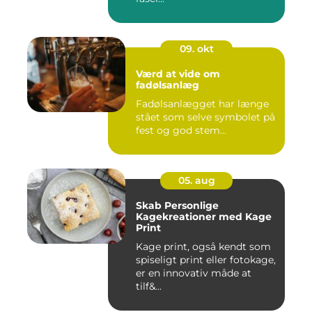
09. okt
Værd at vide om
fadølsanlæg
Fadølsanlægget har længe
stået som selve symbolet på
fest og god stem...
05. aug
Skab Personlige
Kagekreationer med Kage
Print
Kage print, også kendt som
spiseligt print eller fotokage,
er en innovativ måde at
tilf&...