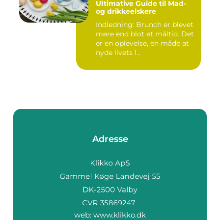
Ultimative Guide til Mad-
og drikkeelskere
Indledning: Brunch er blevet
mere end blot et måltid. Det
er en oplevelse, en måde at
nyde livets l...
Adresse
web:
www.klikko.dk