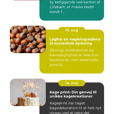
by beliggende ved kanten af
Lillebælt, er måske bedst
kendt f...
01. aug
Løgfrø: en nøgleingrediens
til succesfuld dyrkning
Økologi, biodiversitet og
bæredygtighed er ikke blot
buzzwords, men essentielle
princip...
14. maj
Kage print: Din genvej til
unikke kagekreationer
Kageprint har taget
bagedekoration til et helt nyt
niveau ved at gøre det