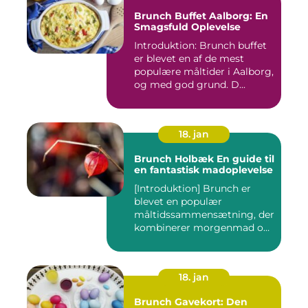
Brunch Buffet Aalborg: En
Smagsfuld Oplevelse
Introduktion: Brunch buffet
er blevet en af de mest
populære måltider i Aalborg,
og med god grund. D...
18. jan
Brunch Holbæk En guide til
en fantastisk madoplevelse
[Introduktion] Brunch er
blevet en populær
måltidssammensætning, der
kombinerer morgenmad og
frokost...
18. jan
Brunch Gavekort: Den