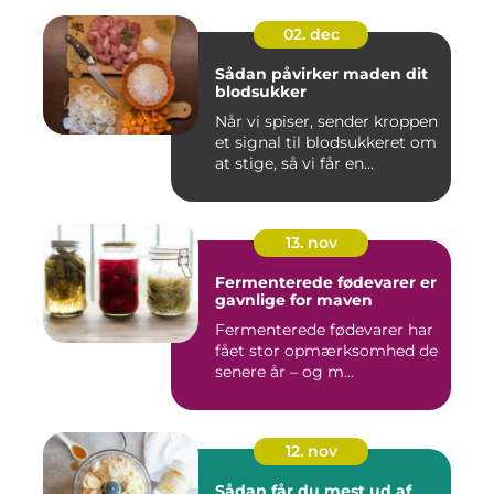
02. dec
Sådan påvirker maden dit
blodsukker
Når vi spiser, sender kroppen
et signal til blodsukkeret om
at stige, så vi får en...
13. nov
Fermenterede fødevarer er
gavnlige for maven
Fermenterede fødevarer har
fået stor opmærksomhed de
senere år – og m...
12. nov
Sådan får du mest ud af