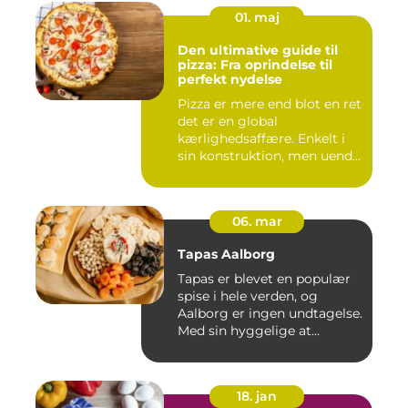
01. maj
Den ultimative guide til
pizza: Fra oprindelse til
perfekt nydelse
Pizza er mere end blot en ret
det er en global
kærlighedsaffære. Enkelt i
sin konstruktion, men uend...
06. mar
Tapas Aalborg
Tapas er blevet en populær
spise i hele verden, og
Aalborg er ingen undtagelse.
Med sin hyggelige at...
18. jan