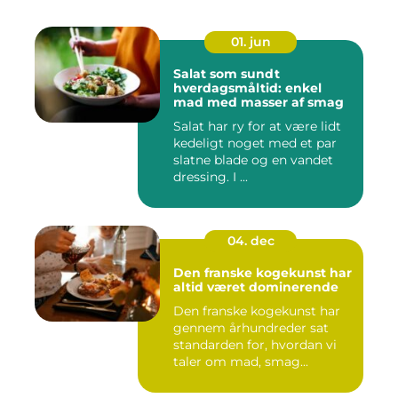
01. jun
Salat som sundt
hverdagsmåltid: enkel
mad med masser af smag
Salat har ry for at være lidt
kedeligt noget med et par
slatne blade og en vandet
dressing. I ...
04. dec
Den franske kogekunst har
altid været dominerende
Den franske kogekunst har
gennem århundreder sat
standarden for, hvordan vi
taler om mad, smag...