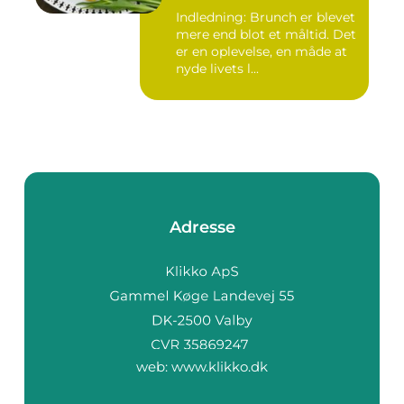
Indledning: Brunch er blevet
mere end blot et måltid. Det
er en oplevelse, en måde at
nyde livets l...
Adresse
web:
www.klikko.dk