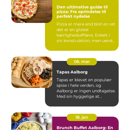
Den ultimative guide til
pizza: Fra oprindelse til
perfekt nydelse
Pizza er mere end blot en ret
det er en global
kærlighedsaffære. Enkelt i
sin konstruktion, men uend...
06. mar
Tapas Aalborg
Tapas er blevet en populær
spise i hele verden, og
Aalborg er ingen undtagelse.
Med sin hyggelige at...
18. jan
Brunch Buffet Aalborg: En