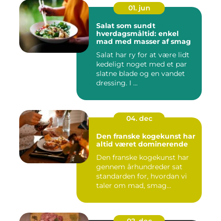
01. jun
Salat som sundt
hverdagsmåltid: enkel
mad med masser af smag
Salat har ry for at være lidt
kedeligt noget med et par
slatne blade og en vandet
dressing. I ...
04. dec
Den franske kogekunst har
altid været dominerende
Den franske kogekunst har
gennem århundreder sat
standarden for, hvordan vi
taler om mad, smag...