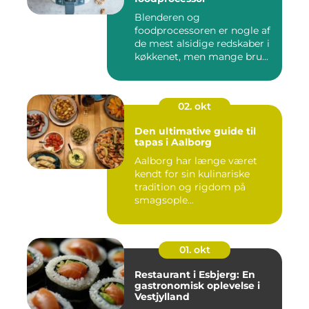
Blenderen og
foodprocessoren er nogle af
de mest alsidige redskaber i
køkkenet, men mange bru...
02. okt
Den ultimative guide til
tapas i Aalborg
Aalborg har længe været
kendt for sin kulinariske
tradition og rigdom på
smagsople...
01. okt
Restaurant i Esbjerg: En
gastronomisk oplevelse i
Vestjylland