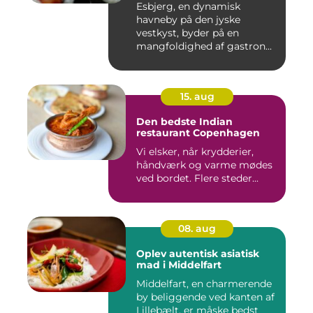
Esbjerg, en dynamisk
havneby på den jyske
vestkyst, byder på en
mangfoldighed af gastron...
15. aug
Den bedste Indian
restaurant Copenhagen
Vi elsker, når krydderier,
håndværk og varme mødes
ved bordet. Flere steder...
08. aug
Oplev autentisk asiatisk
mad i Middelfart
Middelfart, en charmerende
by beliggende ved kanten af
Lillebælt, er måske bedst