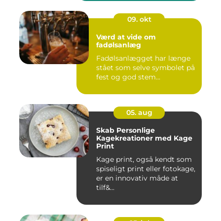
09. okt
Værd at vide om
fadølsanlæg
Fadølsanlægget har længe
stået som selve symbolet på
fest og god stem...
05. aug
Skab Personlige
Kagekreationer med Kage
Print
Kage print, også kendt som
spiseligt print eller fotokage,
er en innovativ måde at
tilf&...