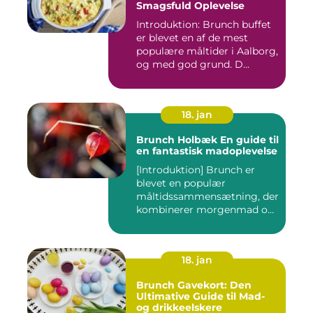
Smagsfuld Oplevelse
Introduktion: Brunch buffet
er blevet en af de mest
populære måltider i Aalborg,
og med god grund. D...
18. jan
Brunch Holbæk En guide til
en fantastisk madoplevelse
[Introduktion] Brunch er
blevet en populær
måltidssammensætning, der
kombinerer morgenmad og
frokost...
18. jan
Brunch Gavekort: Den
Ultimative Guide til Mad-
og drikkeelskere