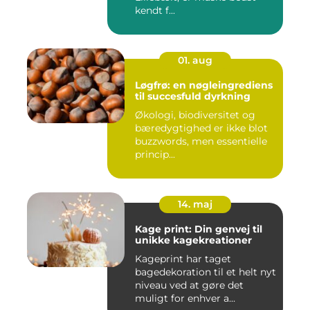
kendt f...
01. aug
Løgfrø: en nøgleingrediens
til succesfuld dyrkning
Økologi, biodiversitet og
bæredygtighed er ikke blot
buzzwords, men essentielle
princip...
14. maj
Kage print: Din genvej til
unikke kagekreationer
Kageprint har taget
bagedekoration til et helt nyt
niveau ved at gøre det
muligt for enhver a...