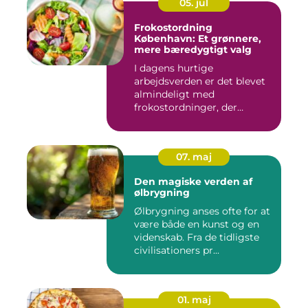
05. jul
Frokostordning
København: Et grønnere,
mere bæredygtigt valg
I dagens hurtige
arbejdsverden er det blevet
almindeligt med
frokostordninger, der
tilbyder virksomh...
07. maj
Den magiske verden af
ølbrygning
Ølbrygning anses ofte for at
være både en kunst og en
videnskab. Fra de tidligste
civilisationers pr...
01. maj