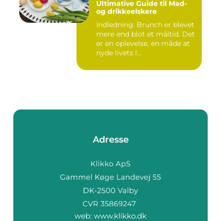
Ultimative Guide til Mad-
og drikkeelskere
Indledning: Brunch er blevet
mere end blot et måltid. Det
er en oplevelse, en måde at
nyde livets l...
Adresse
web:
www.klikko.dk