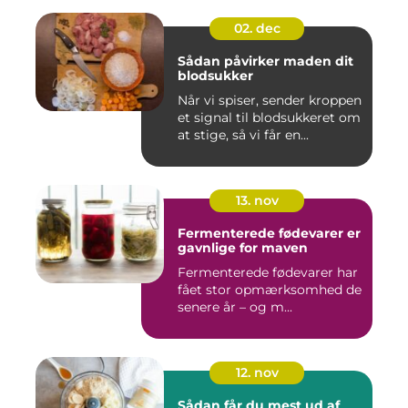
02. dec
Sådan påvirker maden dit
blodsukker
Når vi spiser, sender kroppen
et signal til blodsukkeret om
at stige, så vi får en...
13. nov
Fermenterede fødevarer er
gavnlige for maven
Fermenterede fødevarer har
fået stor opmærksomhed de
senere år – og m...
12. nov
Sådan får du mest ud af