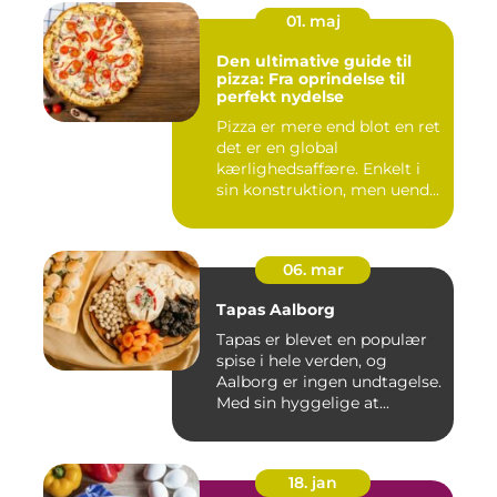
01. maj
Den ultimative guide til
pizza: Fra oprindelse til
perfekt nydelse
Pizza er mere end blot en ret
det er en global
kærlighedsaffære. Enkelt i
sin konstruktion, men uend...
06. mar
Tapas Aalborg
Tapas er blevet en populær
spise i hele verden, og
Aalborg er ingen undtagelse.
Med sin hyggelige at...
18. jan