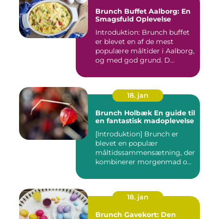
Brunch Buffet Aalborg: En
Smagsfuld Oplevelse
Introduktion: Brunch buffet
er blevet en af de mest
populære måltider i Aalborg,
og med god grund. D...
18. jan
Brunch Holbæk En guide til
en fantastisk madoplevelse
[Introduktion] Brunch er
blevet en populær
måltidssammensætning, der
kombinerer morgenmad og
frokost...
18. jan
Brunch Gavekort: Den