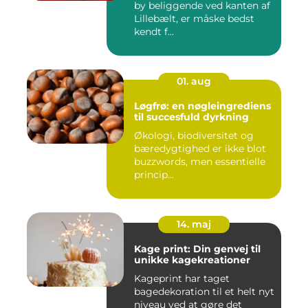
by beliggende ved kanten af
Lillebælt, er måske bedst
kendt f...
01. aug
Løgfrø: en nøgleingrediens
til succesfuld dyrkning
Økologi, biodiversitet og
bæredygtighed er ikke blot
buzzwords, men essentielle
princip...
14. maj
Kage print: Din genvej til
unikke kagekreationer
Kageprint har taget
bagedekoration til et helt nyt
niveau ved at gøre det