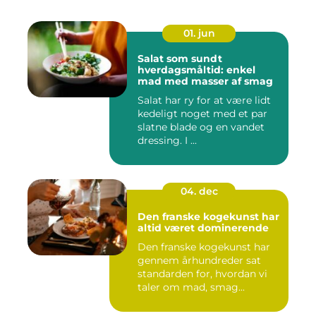
01. jun
Salat som sundt
hverdagsmåltid: enkel
mad med masser af smag
Salat har ry for at være lidt
kedeligt noget med et par
slatne blade og en vandet
dressing. I ...
04. dec
Den franske kogekunst har
altid været dominerende
Den franske kogekunst har
gennem århundreder sat
standarden for, hvordan vi
taler om mad, smag...