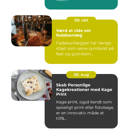
09. okt
Værd at vide om
fadølsanlæg
Fadølsanlægget har længe
stået som selve symbolet på
fest og god stem...
05. aug
Skab Personlige
Kagekreationer med Kage
Print
Kage print, også kendt som
spiseligt print eller fotokage,
er en innovativ måde at
tilf&...