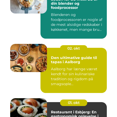
din blender og
foodprocessor
Blenderen og
foodprocessoren er nogle af
de mest alsidige redskaber i
køkkenet, men mange bru...
02. okt
Den ultimative guide til
tapas i Aalborg
Aalborg har længe været
kendt for sin kulinariske
tradition og rigdom på
smagsople...
01. okt
Restaurant i Esbjerg: En
gastronomisk oplevelse i