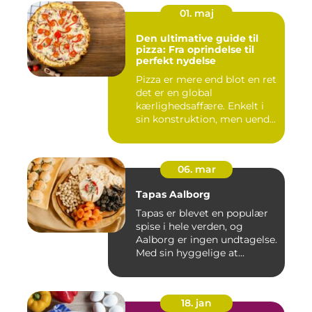
01. maj
Den ultimative guide til
pizza: Fra oprindelse til
perfekt nydelse
Pizza er mere end blot en ret
det er en global
kærlighedsaffære. Enkelt i
sin konstruktion, men uend...
06. mar
Tapas Aalborg
Tapas er blevet en populær
spise i hele verden, og
Aalborg er ingen undtagelse.
Med sin hyggelige at...
18. jan