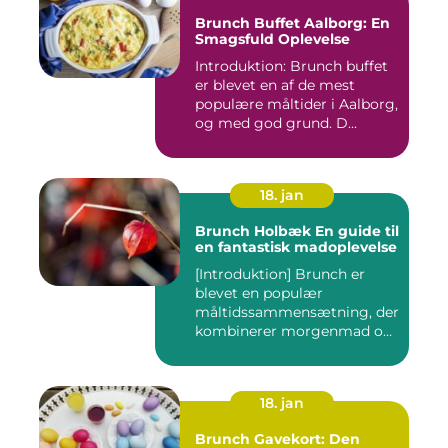
Brunch Buffet Aalborg: En
Smagsfuld Oplevelse
Introduktion: Brunch buffet
er blevet en af de mest
populære måltider i Aalborg,
og med god grund. D...
18. jan
Brunch Holbæk En guide til
en fantastisk madoplevelse
[Introduktion] Brunch er
blevet en populær
måltidssammensætning, der
kombinerer morgenmad og
frokost...
18. jan
Brunch Gavekort: Den