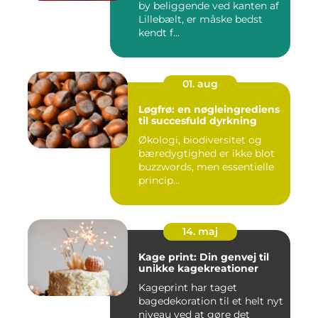
by beliggende ved kanten af
Lillebælt, er måske bedst
kendt f...
01. aug
Løgfrø: en nøgleingrediens
til succesfuld dyrkning
Økologi, biodiversitet og
bæredygtighed er ikke blot
buzzwords, men essentielle
princip...
14. maj
Kage print: Din genvej til
unikke kagekreationer
Kageprint har taget
bagedekoration til et helt nyt
niveau ved at gøre det