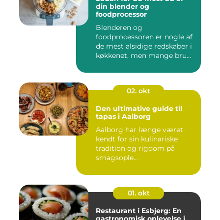
din blender og
foodprocessor
Blenderen og
foodprocessoren er nogle af
de mest alsidige redskaber i
køkkenet, men mange bru...
02. okt
Den ultimative guide til
tapas i Aalborg
Aalborg har længe været
kendt for sin kulinariske
tradition og rigdom på
smagsople...
01. okt
Restaurant i Esbjerg: En
gastronomisk oplevelse i