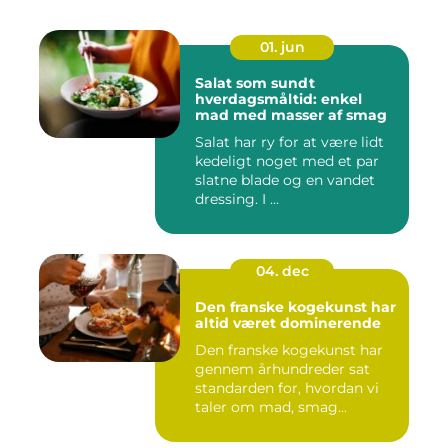
01. jun
Salat som sundt
hverdagsmåltid: enkel
mad med masser af smag
Salat har ry for at være lidt
kedeligt noget med et par
slatne blade og en vandet
dressing. I ...
04. dec
Den franske kogekunst har
altid været dominerende
Den franske kogekunst har
gennem århundreder sat
standarden for, hvordan vi
taler om mad, smag...