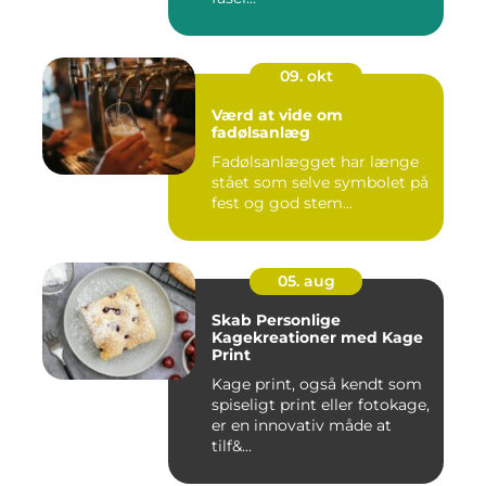
09. okt
Værd at vide om
fadølsanlæg
Fadølsanlægget har længe
stået som selve symbolet på
fest og god stem...
05. aug
Skab Personlige
Kagekreationer med Kage
Print
Kage print, også kendt som
spiseligt print eller fotokage,
er en innovativ måde at
tilf&...