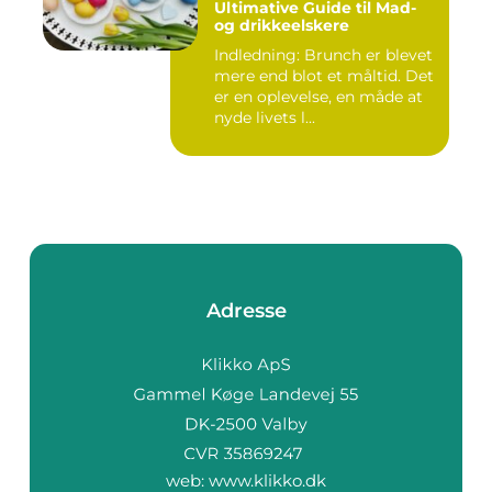
Ultimative Guide til Mad-
og drikkeelskere
Indledning: Brunch er blevet
mere end blot et måltid. Det
er en oplevelse, en måde at
nyde livets l...
Adresse
web:
www.klikko.dk