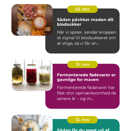
02. dec
Sådan påvirker maden dit
blodsukker
Når vi spiser, sender kroppen
et signal til blodsukkeret om
at stige, så vi får en...
13. nov
Fermenterede fødevarer er
gavnlige for maven
Fermenterede fødevarer har
fået stor opmærksomhed de
senere år – og m...
12. nov
Sådan får du mest ud af