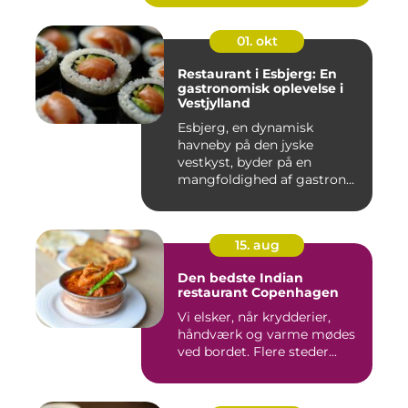
01. okt
Restaurant i Esbjerg: En
gastronomisk oplevelse i
Vestjylland
Esbjerg, en dynamisk
havneby på den jyske
vestkyst, byder på en
mangfoldighed af gastron...
15. aug
Den bedste Indian
restaurant Copenhagen
Vi elsker, når krydderier,
håndværk og varme mødes
ved bordet. Flere steder...