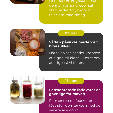
Den franske kogekunst har
gennem århundreder sat
standarden for, hvordan vi
taler om mad, smag...
02. dec
Sådan påvirker maden dit
blodsukker
Når vi spiser, sender kroppen
et signal til blodsukkeret om
at stige, så vi får en...
13. nov
Fermenterede fødevarer er
gavnlige for maven
Fermenterede fødevarer har
fået stor opmærksomhed de
senere år – og m...