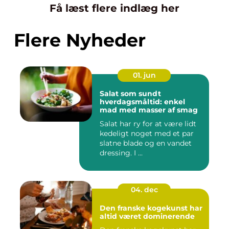
Få læst flere indlæg her
Flere Nyheder
01. jun
Salat som sundt
hverdagsmåltid: enkel
mad med masser af smag
Salat har ry for at være lidt
kedeligt noget med et par
slatne blade og en vandet
dressing. I ...
04. dec
Den franske kogekunst har
altid været dominerende