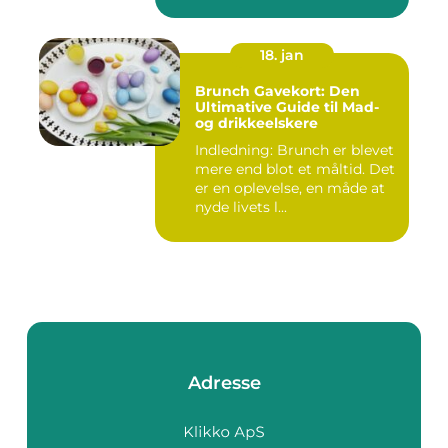
frokost...
18. jan
Brunch Gavekort: Den
Ultimative Guide til Mad-
og drikkeelskere
Indledning: Brunch er blevet
mere end blot et måltid. Det
er en oplevelse, en måde at
nyde livets l...
Adresse