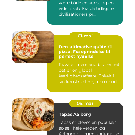
være både en kunst og en
videnskab. Fra de tidligste
civilisationers pr...
01. maj
Den ultimative guide til
pizza: Fra oprindelse til
perfekt nydelse
Pizza er mere end blot en ret
det er en global
kærlighedsaffære. Enkelt i
sin konstruktion, men uend...
06. mar
Tapas Aalborg
Tapas er blevet en populær
spise i hele verden, og
Aalborg er ingen undtagelse.