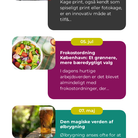
Kage print, også kendt som
spiseligt print eller fotokage,
er en innovativ måde at
tilf&...
05. jul
Frokostordning
København: Et grønnere,
mere bæredygtigt valg
I dagens hurtige
arbejdsverden er det blevet
almindeligt med
frokostordninger, der
tilbyder virksomh...
07. maj
Den magiske verden af
ølbrygning
Ølbrygning anses ofte for at