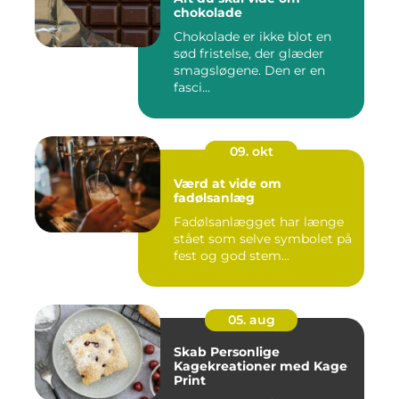
chokolade
Chokolade er ikke blot en
sød fristelse, der glæder
smagsløgene. Den er en
fasci...
09. okt
Værd at vide om
fadølsanlæg
Fadølsanlægget har længe
stået som selve symbolet på
fest og god stem...
05. aug
Skab Personlige
Kagekreationer med Kage
Print