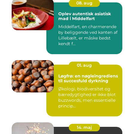
08. aug
Oplev autentisk asiatisk
mad i Middelfart
Middelfart, en charmerende
by beliggende ved kanten af
Lillebælt, er måske bedst
kendt f...
01. aug
Løgfrø: en nøgleingrediens
til succesfuld dyrkning
Økologi, biodiversitet og
bæredygtighed er ikke blot
buzzwords, men essentielle
princip...
14. maj