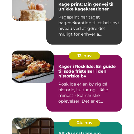
Kage print: Din genvej til
unikke kagekreationer
Kageprint har taget
bagedekoration til et helt nyt
niveau ved at gøre det
muligt for enhver a...
12. nov
Kager i Roskilde: En guide
til søde fristelser i den
historiske by
Roskilde er en by rig på
historie, kultur og - ikke
mindst - kulinariske
oplevelser. Det er et...
04. nov
Alt du skal vide om