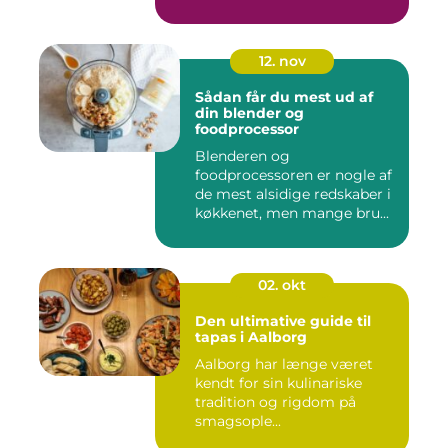
12. nov
Sådan får du mest ud af
din blender og
foodprocessor
Blenderen og
foodprocessoren er nogle af
de mest alsidige redskaber i
køkkenet, men mange bru...
02. okt
Den ultimative guide til
tapas i Aalborg
Aalborg har længe været
kendt for sin kulinariske
tradition og rigdom på
smagsople...