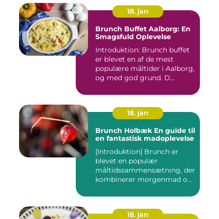
18. jan
Brunch Buffet Aalborg: En
Smagsfuld Oplevelse
Introduktion: Brunch buffet
er blevet en af de mest
populære måltider i Aalborg,
og med god grund. D...
18. jan
Brunch Holbæk En guide til
en fantastisk madoplevelse
[Introduktion] Brunch er
blevet en populær
måltidssammensætning, der
kombinerer morgenmad og
frokost...
18. jan