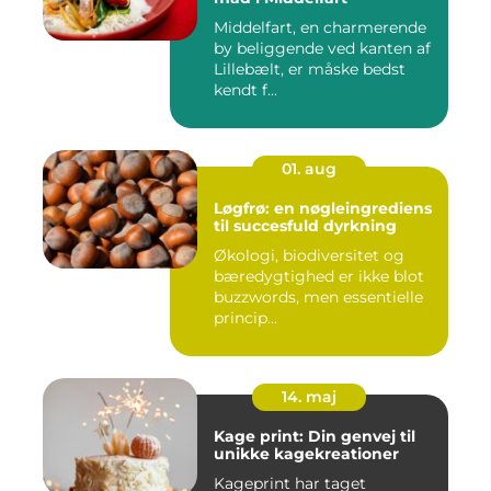
Middelfart, en charmerende
by beliggende ved kanten af
Lillebælt, er måske bedst
kendt f...
01. aug
Løgfrø: en nøgleingrediens
til succesfuld dyrkning
Økologi, biodiversitet og
bæredygtighed er ikke blot
buzzwords, men essentielle
princip...
14. maj
Kage print: Din genvej til
unikke kagekreationer
Kageprint har taget