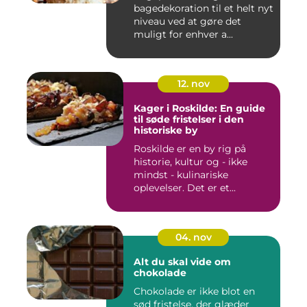
bagedekoration til et helt nyt
niveau ved at gøre det
muligt for enhver a...
12. nov
Kager i Roskilde: En guide
til søde fristelser i den
historiske by
Roskilde er en by rig på
historie, kultur og - ikke
mindst - kulinariske
oplevelser. Det er et...
04. nov
Alt du skal vide om
chokolade
Chokolade er ikke blot en
sød fristelse, der glæder