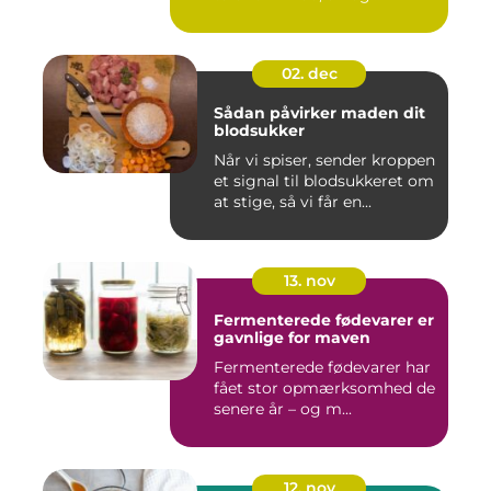
02. dec
Sådan påvirker maden dit
blodsukker
Når vi spiser, sender kroppen
et signal til blodsukkeret om
at stige, så vi får en...
13. nov
Fermenterede fødevarer er
gavnlige for maven
Fermenterede fødevarer har
fået stor opmærksomhed de
senere år – og m...
12. nov