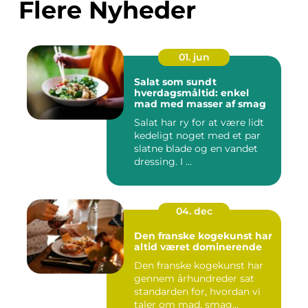
Flere Nyheder
01. jun
Salat som sundt
hverdagsmåltid: enkel
mad med masser af smag
Salat har ry for at være lidt
kedeligt noget med et par
slatne blade og en vandet
dressing. I ...
04. dec
Den franske kogekunst har
altid været dominerende
Den franske kogekunst har
gennem århundreder sat
standarden for, hvordan vi
taler om mad, smag...