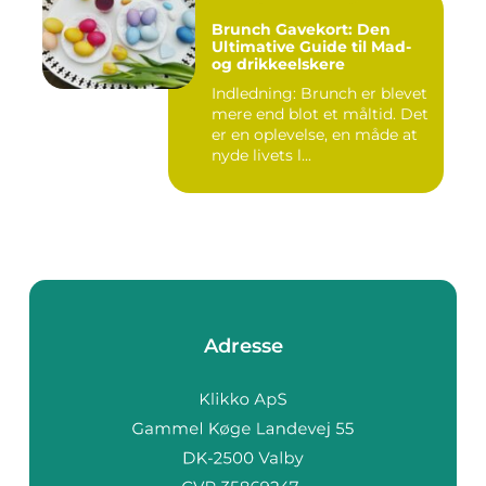
Brunch Gavekort: Den
Ultimative Guide til Mad-
og drikkeelskere
Indledning: Brunch er blevet
mere end blot et måltid. Det
er en oplevelse, en måde at
nyde livets l...
Adresse