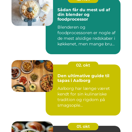
Sådan får du mest ud af
din blender og
foodprocessor
Blenderen og
foodprocessoren er nogle af
de mest alsidige redskaber i
køkkenet, men mange bru...
02. okt
Den ultimative guide til
tapas i Aalborg
Aalborg har længe været
kendt for sin kulinariske
tradition og rigdom på
smagsople...
01. okt