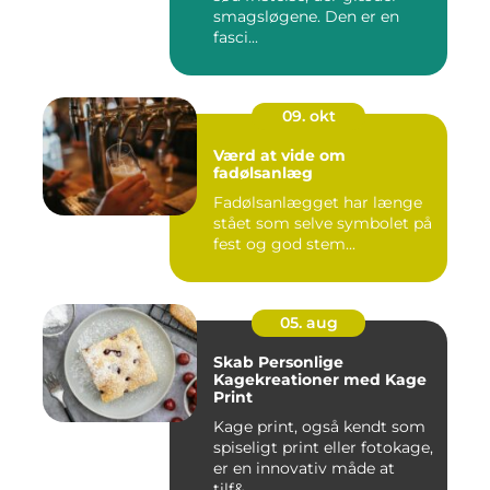
smagsløgene. Den er en
fasci...
09. okt
Værd at vide om
fadølsanlæg
Fadølsanlægget har længe
stået som selve symbolet på
fest og god stem...
05. aug
Skab Personlige
Kagekreationer med Kage
Print
Kage print, også kendt som
spiseligt print eller fotokage,
er en innovativ måde at
tilf&...