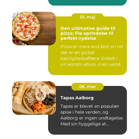
01. maj
Den ultimative guide til
pizza: Fra oprindelse til
perfekt nydelse
Pizza er mere end blot en ret
det er en global
kærlighedsaffære. Enkelt i
sin konstruktion, men uend...
06. mar
Tapas Aalborg
Tapas er blevet en populær
spise i hele verden, og
Aalborg er ingen undtagelse.
Med sin hyggelige at...