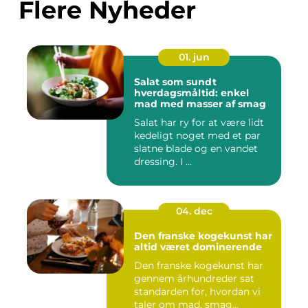
Flere Nyheder
01. jun
Salat som sundt
hverdagsmåltid: enkel
mad med masser af smag
Salat har ry for at være lidt
kedeligt noget med et par
slatne blade og en vandet
dressing. I ...
04. dec
Den franske kogekunst har
altid været dominerende
Den franske kogekunst har
gennem århundreder sat
standarden for, hvordan vi
taler om mad, smag...