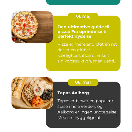
01. maj
Den ultimative guide til
pizza: Fra oprindelse til
perfekt nydelse
Pizza er mere end blot en ret
det er en global
kærlighedsaffære. Enkelt i
sin konstruktion, men uend...
06. mar
Tapas Aalborg
Tapas er blevet en populær
spise i hele verden, og
Aalborg er ingen undtagelse.
Med sin hyggelige at...