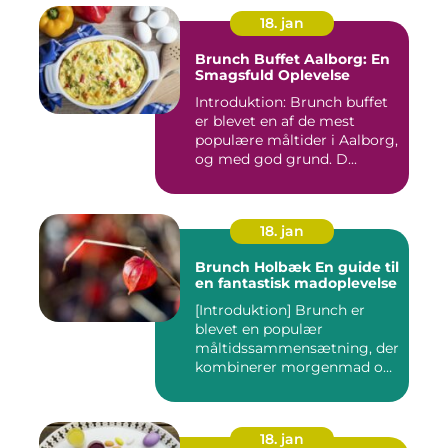
18. jan
Brunch Buffet Aalborg: En
Smagsfuld Oplevelse
Introduktion: Brunch buffet
er blevet en af de mest
populære måltider i Aalborg,
og med god grund. D...
18. jan
Brunch Holbæk En guide til
en fantastisk madoplevelse
[Introduktion] Brunch er
blevet en populær
måltidssammensætning, der
kombinerer morgenmad og
frokost...
18. jan