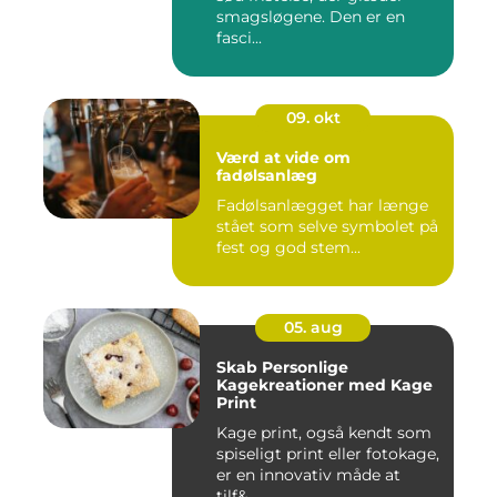
smagsløgene. Den er en
fasci...
09. okt
Værd at vide om
fadølsanlæg
Fadølsanlægget har længe
stået som selve symbolet på
fest og god stem...
05. aug
Skab Personlige
Kagekreationer med Kage
Print
Kage print, også kendt som
spiseligt print eller fotokage,
er en innovativ måde at
tilf&...