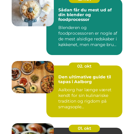
Sådan får du mest ud af
din blender og
foodprocessor
Blenderen og
foodprocessoren er nogle af
de mest alsidige redskaber i
køkkenet, men mange bru...
02. okt
Den ultimative guide til
tapas i Aalborg
Aalborg har længe været
kendt for sin kulinariske
tradition og rigdom på
smagsople...
01. okt