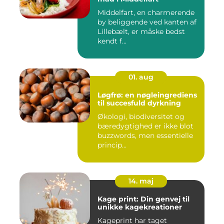
Middelfart, en charmerende
by beliggende ved kanten af
Lillebælt, er måske bedst
kendt f...
01. aug
Løgfrø: en nøgleingrediens
til succesfuld dyrkning
Økologi, biodiversitet og
bæredygtighed er ikke blot
buzzwords, men essentielle
princip...
14. maj
Kage print: Din genvej til
unikke kagekreationer
Kageprint har taget