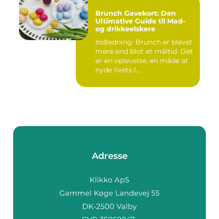
Brunch Gavekort: Den
Ultimative Guide til Mad-
og drikkeelskere
Indledning: Brunch er blevet
mere end blot et måltid. Det
er en oplevelse, en måde at
nyde livets l...
Adresse