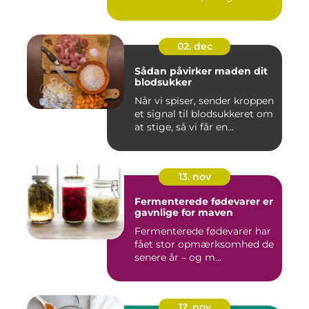
02. dec
Sådan påvirker maden dit
blodsukker
Når vi spiser, sender kroppen
et signal til blodsukkeret om
at stige, så vi får en...
13. nov
Fermenterede fødevarer er
gavnlige for maven
Fermenterede fødevarer har
fået stor opmærksomhed de
senere år – og m...
12. nov