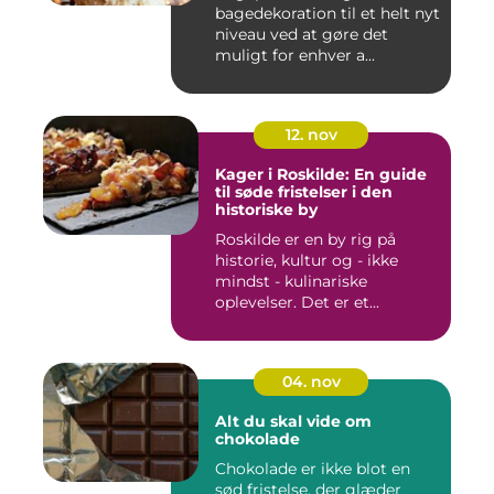
bagedekoration til et helt nyt
niveau ved at gøre det
muligt for enhver a...
12. nov
Kager i Roskilde: En guide
til søde fristelser i den
historiske by
Roskilde er en by rig på
historie, kultur og - ikke
mindst - kulinariske
oplevelser. Det er et...
04. nov
Alt du skal vide om
chokolade
Chokolade er ikke blot en
sød fristelse, der glæder