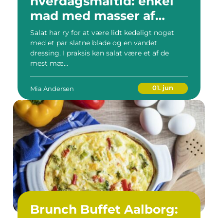
hverdagsmåltid: enkel
mad med masser af
smag
Salat har ry for at være lidt kedeligt noget
med et par slatne blade og en vandet
dressing. I praksis kan salat være et af de
mest mæ...
01. jun
Mia Andersen
Brunch Buffet Aalborg: