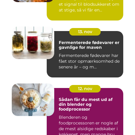
et signal til blodsukkeret om
at stige, så vi får en...
13. nov
Fermenterede fødevarer er
gavnlige for maven
Fermenterede fødevarer har
fået stor opmærksomhed de
senere år – og m...
12. nov
Sådan får du mest ud af
din blender og
foodprocessor
Blenderen og
foodprocessoren er nogle af
de mest alsidige redskaber i
køkkenet, men mange bru...