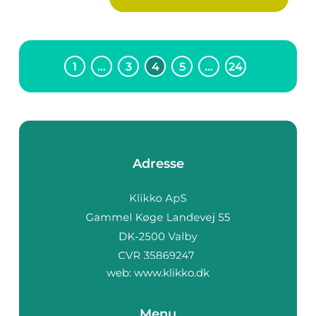
1
…
3
4
5
…
24
Adresse
web:
www.klikko.dk
Menu