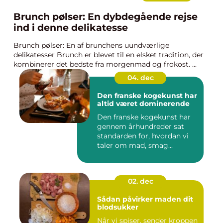
Brunch pølser: En dybdegående rejse
ind i denne delikatesse
Brunch pølser: En af brunchens uundværlige
delikatesser Brunch er blevet til en elsket tradition, der
kombinerer det bedste fra morgenmad og frokost. ...
04. dec
Den franske kogekunst har
altid været dominerende
Den franske kogekunst har
gennem århundreder sat
standarden for, hvordan vi
taler om mad, smag...
02. dec
Sådan påvirker maden dit
blodsukker
Når vi spiser, sender kroppen