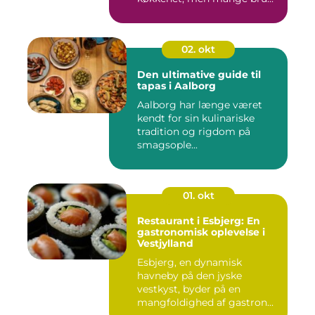
02. okt
Den ultimative guide til
tapas i Aalborg
Aalborg har længe været
kendt for sin kulinariske
tradition og rigdom på
smagsople...
01. okt
Restaurant i Esbjerg: En
gastronomisk oplevelse i
Vestjylland
Esbjerg, en dynamisk
havneby på den jyske
vestkyst, byder på en
mangfoldighed af gastron...