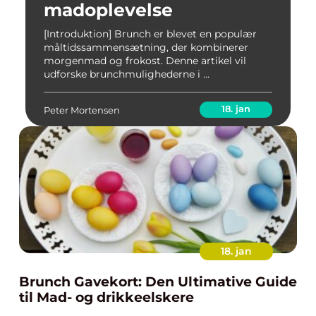
madoplevelse
[Introduktion] Brunch er blevet en populær
måltidssammensætning, der kombinerer
morgenmad og frokost. Denne artikel vil
udforske brunchmulighederne i ...
18. jan
Peter Mortensen
18. jan
Brunch Gavekort: Den Ultimative Guide
til Mad- og drikkeelskere