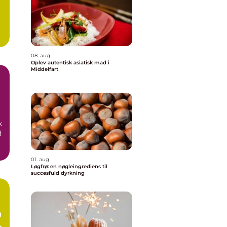
08. aug
Oplev autentisk asiatisk mad i
Middelfart
k
d
01. aug
Løgfrø: en nøgleingrediens til
succesfuld dyrkning
g