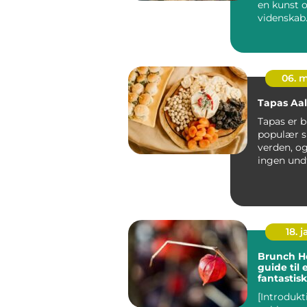
en kunst 
videnskab.
tidligste
civilisation
06. 
Tapas Aa
Tapas er b
populær sp
verden, o
ingen und
Med sin h
at...
18. j
Brunch Ho
guide til 
fantastisk
madoplev
[Introduk