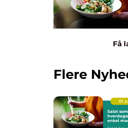
Få l
Flere Nyhe
01. 
Salat som
hverdags
enkel ma
masser a