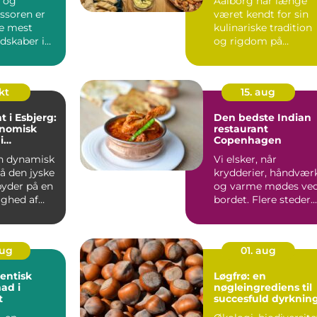
 og
Aalborg har længe
ssoren er
været kendt for sin
de mest
kulinariske tradition
edskaber i
og rigdom på
 men
smagsople...
...
okt
15. aug
t i Esbjerg:
Den bedste Indian
onomisk
restaurant
i
Copenhagen
nd
en dynamisk
Vi elsker, når
å den jyske
krydderier, håndvær
byder på en
og varme mødes ve
ghed af
bordet. Flere steder...
aug
01. aug
entisk
Løgfrø: en
mad i
nøgleingrediens til
t
succesfuld dyrknin