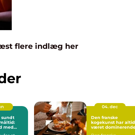
æst flere indlæg her
der
jun
04. dec
 sundt
Den franske
måltid:
kogekunst har altid
d med
været dominerend
f smag