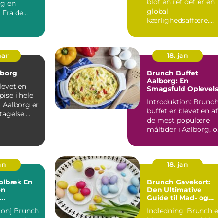
blot en ret det er en
og en
global
 Fra de
kærlighedsaffære.
Enkelt i sin
ers pr...
konstruktion, men
uend...
mar
18. jan
lborg
Brunch Buffet
Aalborg: En
levet en
Smagsfuld Oplevel
ise i hele
Introduktion: Brunc
g Aalborg er
buffet er blevet en af
tagelse.
de mest populære
yggelige
måltider i Aalborg, 
med god grund. D...
an
18. jan
lbæk En
Brunch Gavekort:
en
Den Ultimative
Guide til Mad- og
else
drikkeelskere
tion] Brunch
Indledning: Brunch er