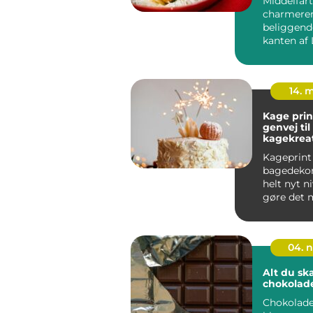
Middelfart
charmere
beliggend
kanten af 
måske beds
14. 
Kage prin
genvej ti
kagekrea
Kageprint
bagedekora
helt nyt n
gøre det m
enhver a...
04. 
Alt du sk
chokolad
Chokolade