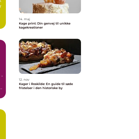
t
r
14. maj
Kage print: Din genvej til unikke
kagekreationer
 -
12. nov
Kager i Roskilde: En guide til søde
r.
fristelser i den historiske by