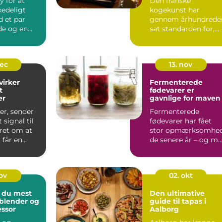
y for at
Den franske
kedeligt
kogekunst har
 et par
gennem århundrede
de og en
sat standarden for,
sing. I ...
hvordan vi taler om
mad, smag...
dec
13. nov
irker
Fermenterede
t
fødevarer er
er
gavnlige for maven
ser, sender
Fermenterede
 signal til
fødevarer har fået
ret om at
stor opmærksomhe
 får en...
de senere år – og m..
nov
02. okt
 du mest
Den ultimative
 blender og
guide til tapas i
ssor
Aalborg