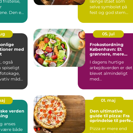
 fristelse,
længe stået som
r
selve symbolet på
ne. Den er
fest og god stem...
aug
05. jul
onlige
Frokostordning
tioner med
København: Et
t
grønnere, mere
bæredygtigt valg
, også
I dagens hurtige
 spiseligt
arbejdsverden er det
r fotokage,
blevet almindeligt
ovativ måde
med
frokostordninger, de
tilbyder virksomh...
maj
01. maj
ske verden
Den ultimative
ning
guide til pizza: Fra
oprindelse til perfe
g anses
nydelse
Pizza er mere end
t være både