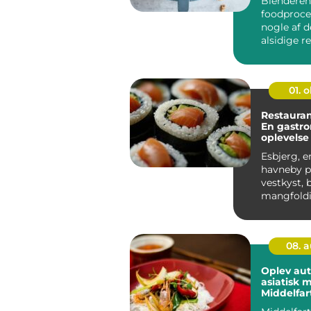
Blenderen
foodproce
nogle af 
alsidige r
køkkenet,
mange bru
01. 
Restauran
En gastr
oplevelse 
Vestjylla
Esbjerg, 
havneby p
vestkyst, 
mangfoldi
gastron...
08. 
Oplev aut
asiatisk 
Middelfar