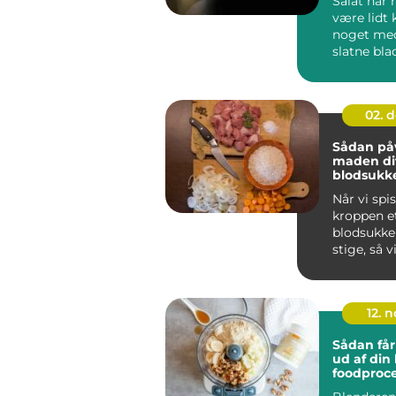
Salat har r
være lidt 
noget med
slatne bla
vandet dres
02. 
Sådan påv
maden di
blodsukk
Når vi spi
kroppen et
blodsukke
stige, så vi
12. 
Sådan får
ud af din
foodproce