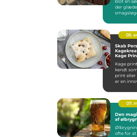
blot en sød
der glæde
smagsløge
en fasci...
05. 
Skab Pers
Kagekrea
Kage Prin
Kage print
kendt som
print elle
er en inn
at tilf&...
07. 
Den magi
af ølbryg
Ølbrygnin
ofte for a