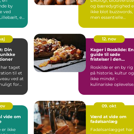
, en
Økologi, biodiversite
nde by
og bæredygtighed e
e ved
ikke blot buzzwords,
Lillebælt, er
men essentielle
t kendt f...
princip...
maj
12. nov
t: Din
Kager i Roskilde: En
l unikke
guide til søde
tioner
fristelser i den
historiske by
 har taget
Roskilde er en by rig
tion til et
på historie, kultur og
iveau ved at
ikke mindst -
uligt for
kulinariske oplevelse
Det er et...
nov
09. okt
al vide om
Værd at vide om
e
fadølsanlæg
 er ikke
Fadølsanlægget har