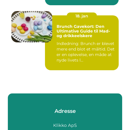
frokost...
18. jan
Brunch Gavekort: Den
Ultimative Guide til Mad-
og drikkeelskere
Indledning: Brunch er blevet
mere end blot et måltid. Det
er en oplevelse, en måde at
nyde livets l...
Adresse