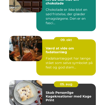
chokolade
Chokolade er ikke blot en
sød fristelse, der glæder
smagsløgene. Den er en
fasci...
09. okt
Værd at vide om
fadølsanlæg
Fadølsanlægget har længe
stået som selve symbolet på
fest og god stem...
05. aug
Skab Personlige
Kagekreationer med Kage
Print