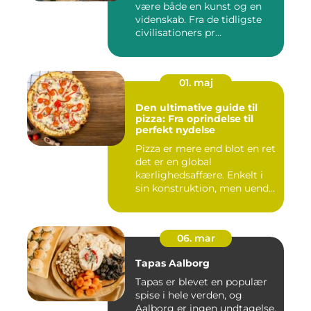
være både en kunst og en
videnskab. Fra de tidligste
civilisationers pr...
01. maj
Den ultimative guide til
pizza: Fra oprindelse til
perfekt nydelse
Pizza er mere end blot en ret
det er en global
kærlighedsaffære. Enkelt i
sin konstruktion, men uend...
06. mar
Tapas Aalborg
Tapas er blevet en populær
spise i hele verden, og
Aalborg er ingen undtagelse.