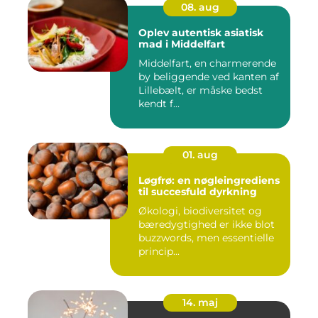
08. aug
Oplev autentisk asiatisk
mad i Middelfart
Middelfart, en charmerende
by beliggende ved kanten af
Lillebælt, er måske bedst
kendt f...
01. aug
Løgfrø: en nøgleingrediens
til succesfuld dyrkning
Økologi, biodiversitet og
bæredygtighed er ikke blot
buzzwords, men essentielle
princip...
14. maj