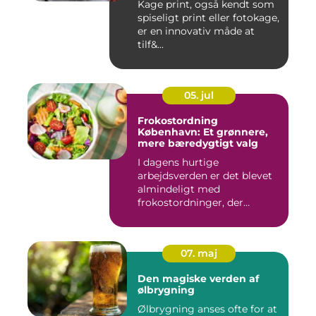
Kage print, også kendt som
spiseligt print eller fotokage,
er en innovativ måde at
tilf&...
05. jul
Frokostordning
København: Et grønnere,
mere bæredygtigt valg
I dagens hurtige
arbejdsverden er det blevet
almindeligt med
frokostordninger, der
tilbyder virksomh...
07. maj
Den magiske verden af
ølbrygning
Ølbrygning anses ofte for at