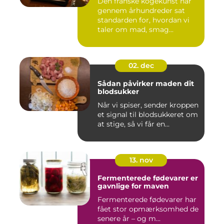
Den franske kogekunst har
gennem århundreder sat
standarden for, hvordan vi
taler om mad, smag...
02. dec
Sådan påvirker maden dit
blodsukker
Når vi spiser, sender kroppen
et signal til blodsukkeret om
at stige, så vi får en...
13. nov
Fermenterede fødevarer er
gavnlige for maven
Fermenterede fødevarer har
fået stor opmærksomhed de
senere år – og m...