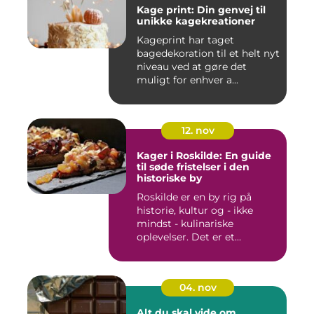
Kage print: Din genvej til
unikke kagekreationer
Kageprint har taget
bagedekoration til et helt nyt
niveau ved at gøre det
muligt for enhver a...
12. nov
Kager i Roskilde: En guide
til søde fristelser i den
historiske by
Roskilde er en by rig på
historie, kultur og - ikke
mindst - kulinariske
oplevelser. Det er et...
04. nov
Alt du skal vide om