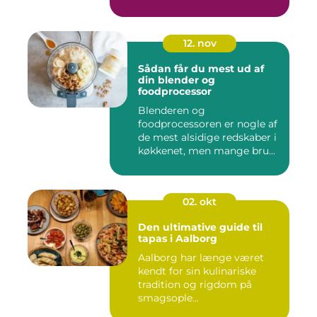
12. nov
Sådan får du mest ud af
din blender og
foodprocessor
Blenderen og
foodprocessoren er nogle af
de mest alsidige redskaber i
køkkenet, men mange bru...
02. okt
Den ultimative guide til
tapas i Aalborg
Aalborg har længe været
kendt for sin kulinariske
tradition og rigdom på
smagsople...