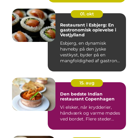
01. okt
Restaurant i Esbjerg: En
gastronomisk oplevelse i
Vestjylland
Esbjerg, en dynamisk
havneby på den jyske
vestkyst, byder på en
mangfoldighed af gastron...
15. aug
Den bedste Indian
restaurant Copenhagen
Vi elsker, når krydderier,
håndværk og varme mødes
ved bordet. Flere steder...