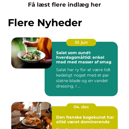
Få læst flere indlæg her
Flere Nyheder
01. jun
Salat som sundt
hverdagsmåltid: enkel
mad med masser af smag
Salat har ry for at være lidt
kedeligt noget med et par
slatne blade og en vandet
dressing. I ...
04. dec
Den franske kogekunst har
altid været dominerende