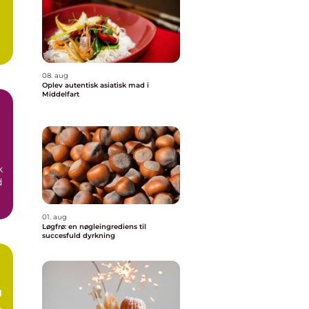
08. aug
Oplev autentisk asiatisk mad i
Middelfart
k
d
01. aug
Løgfrø: en nøgleingrediens til
succesfuld dyrkning
g