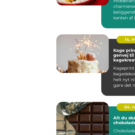
Middelfart
charmere
beliggend
kanten af 
måske beds
14. 
Kage prin
genvej ti
kagekrea
Kageprint
bagedekora
helt nyt n
gøre det m
enhver a...
04. 
Alt du sk
chokolad
Chokolade