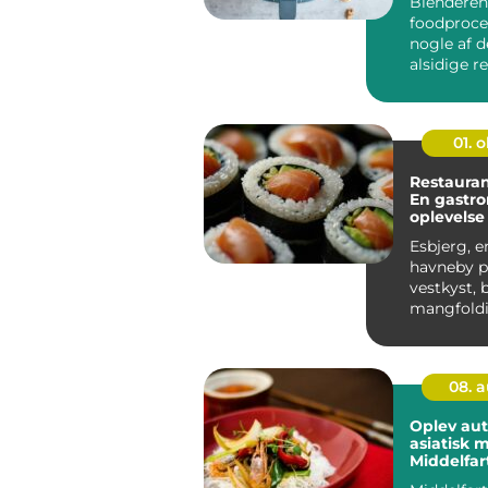
Blenderen
foodproce
nogle af 
alsidige r
køkkenet,
mange bru
01. 
Restauran
En gastr
oplevelse 
Vestjylla
Esbjerg, 
havneby p
vestkyst, 
mangfoldi
gastron...
08. 
Oplev aut
asiatisk 
Middelfar