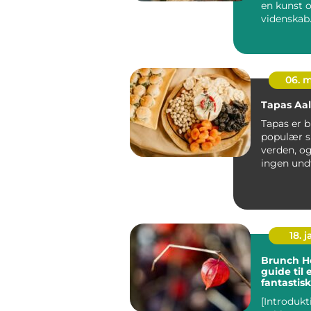
en kunst 
videnskab.
tidligste
civilisation
06. 
Tapas Aa
Tapas er b
populær sp
verden, o
ingen und
Med sin h
at...
18. j
Brunch Ho
guide til 
fantastisk
madoplev
[Introduk