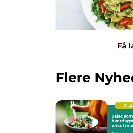
Få l
Flere Nyhe
01. 
Salat som
hverdags
enkel ma
masser a