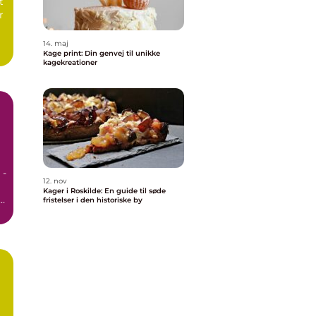
t
r
14. maj
Kage print: Din genvej til unikke
kagekreationer
 -
12. nov
Kager i Roskilde: En guide til søde
r.
fristelser i den historiske by