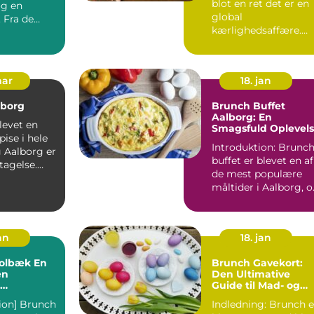
blot en ret det er en
og en
global
 Fra de
kærlighedsaffære.
Enkelt i sin
ers pr...
konstruktion, men
uend...
mar
18. jan
lborg
Brunch Buffet
Aalborg: En
levet en
Smagsfuld Oplevel
ise i hele
Introduktion: Brunc
g Aalborg er
buffet er blevet en af
tagelse.
de mest populære
yggelige
måltider i Aalborg, 
med god grund. D...
an
18. jan
lbæk En
Brunch Gavekort:
en
Den Ultimative
Guide til Mad- og
else
drikkeelskere
tion] Brunch
Indledning: Brunch er