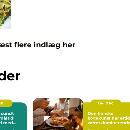
æst flere indlæg her
der
jun
04. dec
 sundt
Den franske
måltid:
kogekunst har altid
d med
været dominerend
f smag