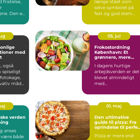
 fristelse,
længe stået som
r
selve symbolet på
ne. Den er
fest og god stem...
aug
05. jul
onlige
Frokostordning
tioner med
København: Et
t
grønnere, mere
bæredygtigt valg
, også
I dagens hurtige
 spiseligt
arbejdsverden er det
r fotokage,
blevet almindeligt
ovativ måde
med
frokostordninger, de
tilbyder virksomh...
maj
01. maj
ske verden
Den ultimative
ning
guide til pizza: Fra
oprindelse til perfe
g anses
nydelse
Pizza er mere end
t være både