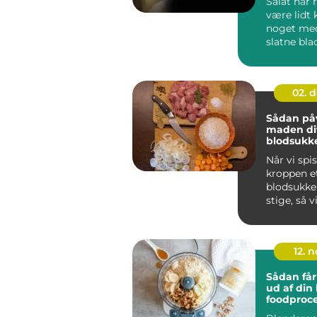
Salat har r
være lidt 
noget med
slatne bla
vandet dres
02. 
Sådan påv
maden di
blodsukk
Når vi spi
kroppen et
blodsukke
stige, så vi
12. 
Sådan får
ud af din
foodproce