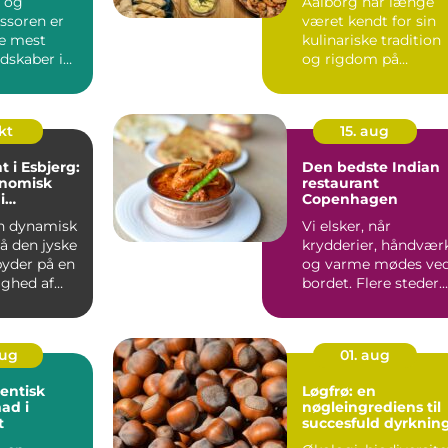
 og
Aalborg har længe
ssoren er
været kendt for sin
de mest
kulinariske tradition
edskaber i
og rigdom på
 men
smagsople...
...
okt
15. aug
t i Esbjerg:
Den bedste Indian
onomisk
restaurant
i
Copenhagen
nd
en dynamisk
Vi elsker, når
å den jyske
krydderier, håndvær
byder på en
og varme mødes ve
ghed af
bordet. Flere steder...
aug
01. aug
entisk
Løgfrø: en
mad i
nøgleingrediens til
t
succesfuld dyrknin