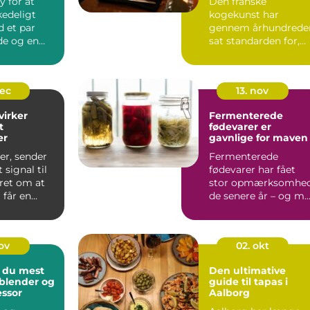
y for at
Den franske
kedeligt
kogekunst har
 et par
gennem århundrede
de og en
sat standarden for,
sing. I ...
hvordan vi taler om
mad, smag...
dec
13. nov
irker
Fermenterede
t
fødevarer er
er
gavnlige for maven
ser, sender
Fermenterede
 signal til
fødevarer har fået
ret om at
stor opmærksomhe
 får en...
de senere år – og m..
nov
02. okt
 du mest
Den ultimative
 blender og
guide til tapas i
ssor
Aalborg