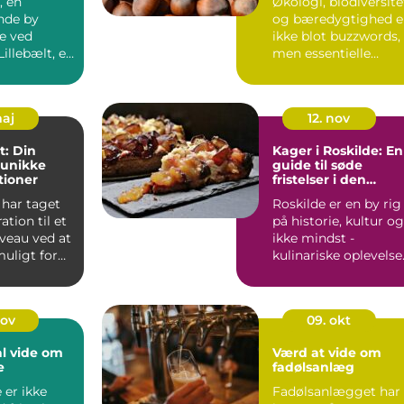
, en
Økologi, biodiversite
nde by
og bæredygtighed e
e ved
ikke blot buzzwords,
Lillebælt, er
men essentielle
t kendt f...
princip...
maj
12. nov
t: Din
Kager i Roskilde: En
l unikke
guide til søde
tioner
fristelser i den
historiske by
 har taget
Roskilde er en by rig
tion til et
på historie, kultur og
iveau ved at
ikke mindst -
uligt for
kulinariske oplevelse
Det er et...
nov
09. okt
al vide om
Værd at vide om
e
fadølsanlæg
 er ikke
Fadølsanlægget har