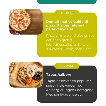
01. maj
Den ultimative guide til
pizza: Fra oprindelse til
perfekt nydelse
Pizza er mere end blot en ret
det er en global
kærlighedsaffære. Enkelt i
sin konstruktion, men uend...
06. mar
Tapas Aalborg
Tapas er blevet en populær
spise i hele verden, og
Aalborg er ingen undtagelse.
Med sin hyggelige at...