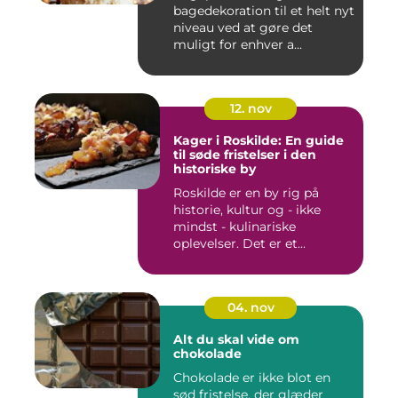
bagedekoration til et helt nyt
niveau ved at gøre det
muligt for enhver a...
12. nov
Kager i Roskilde: En guide
til søde fristelser i den
historiske by
Roskilde er en by rig på
historie, kultur og - ikke
mindst - kulinariske
oplevelser. Det er et...
04. nov
Alt du skal vide om
chokolade
Chokolade er ikke blot en
sød fristelse, der glæder