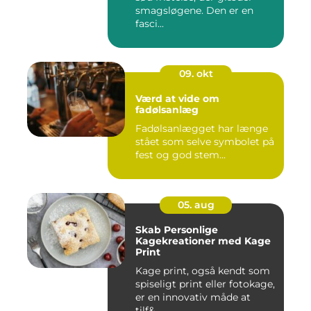
smagsløgene. Den er en
fasci...
09. okt
Værd at vide om
fadølsanlæg
Fadølsanlægget har længe
stået som selve symbolet på
fest og god stem...
05. aug
Skab Personlige
Kagekreationer med Kage
Print
Kage print, også kendt som
spiseligt print eller fotokage,
er en innovativ måde at
tilf&...