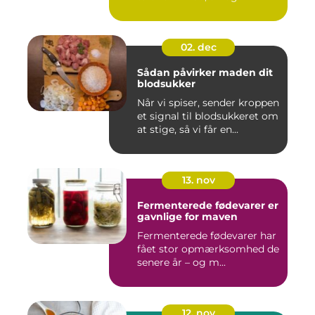
02. dec
Sådan påvirker maden dit
blodsukker
Når vi spiser, sender kroppen
et signal til blodsukkeret om
at stige, så vi får en...
13. nov
Fermenterede fødevarer er
gavnlige for maven
Fermenterede fødevarer har
fået stor opmærksomhed de
senere år – og m...
12. nov