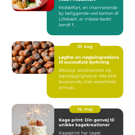
Middelfart, en charmerende
by beliggende ved kanten af
Lillebælt, er måske bedst
kendt f...
01. aug
Løgfrø: en nøgleingrediens
til succesfuld dyrkning
Økologi, biodiversitet og
bæredygtighed er ikke blot
buzzwords, men essentielle
princip...
14. maj
Kage print: Din genvej til
unikke kagekreationer
Kageprint har taget