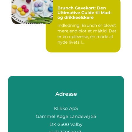
Brunch Gavekort: Den
Ultimative Guide til Mad-
og drikkeelskere
Indledning: Brunch er blevet
mere end blot et måltid. Det
er en oplevelse, en måde at
nyde livets l...
Adresse