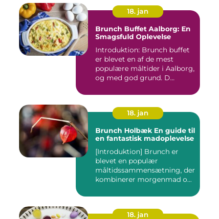
18. jan
Brunch Buffet Aalborg: En
Smagsfuld Oplevelse
Introduktion: Brunch buffet
er blevet en af de mest
populære måltider i Aalborg,
og med god grund. D...
18. jan
Brunch Holbæk En guide til
en fantastisk madoplevelse
[Introduktion] Brunch er
blevet en populær
måltidssammensætning, der
kombinerer morgenmad og
frokost...
18. jan