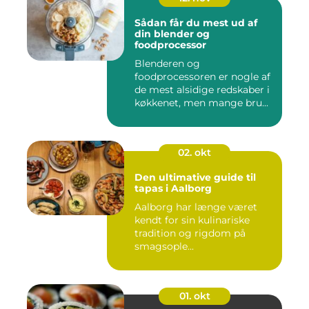
Sådan får du mest ud af
din blender og
foodprocessor
Blenderen og
foodprocessoren er nogle af
de mest alsidige redskaber i
køkkenet, men mange bru...
02. okt
Den ultimative guide til
tapas i Aalborg
Aalborg har længe været
kendt for sin kulinariske
tradition og rigdom på
smagsople...
01. okt