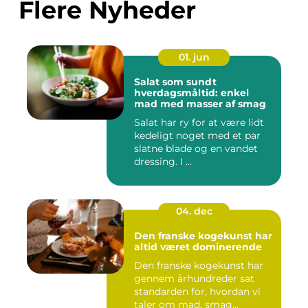
Flere Nyheder
01. jun
Salat som sundt
hverdagsmåltid: enkel
mad med masser af smag
Salat har ry for at være lidt
kedeligt noget med et par
slatne blade og en vandet
dressing. I ...
04. dec
Den franske kogekunst har
altid været dominerende
Den franske kogekunst har
gennem århundreder sat
standarden for, hvordan vi
taler om mad, smag...