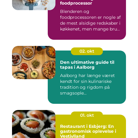
foodprocessor
Blenderen og
foodprocessoren er nogle af
de mest alsidige redskaber i
køkkenet, men mange bru...
02. okt
Den ultimative guide til
tapas i Aalborg
Aalborg har længe været
kendt for sin kulinariske
tradition og rigdom på
smagsople...
01. okt
Restaurant i Esbjerg: En
gastronomisk oplevelse i
Vestjylland