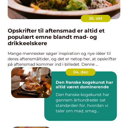
26. okt
Opskrifter til aftensmad er altid et
populært emne blandt mad- og
drikkeelskere
Mange mennesker søger inspiration og nye idéer til
deres aftensmåltider, og det er netop her, at opskrifter
på aftensmad kommer ind i billedet. Denne ...
04. dec
Den franske kogekunst har
altid været dominerende
Den franske kogekunst har
gennem århundreder sat
standarden for, hvordan vi
taler om mad, smag...