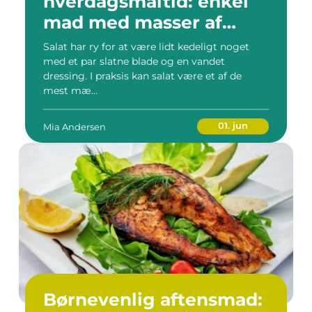
hverdagsmåltid: enkel
mad med masser af
smag
Salat har ry for at være lidt kedeligt noget
med et par slatne blade og en vandet
dressing. I praksis kan salat være et af de
mest mæ...
01. jun
Mia Andersen
Børnevenlig aftensmad: