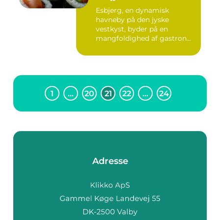
Esbjerg, en dynamisk
havneby på den jyske
vestkyst, byder på en
mangfoldighed af gastron...
1
…
20
21
22
…
24
Adresse