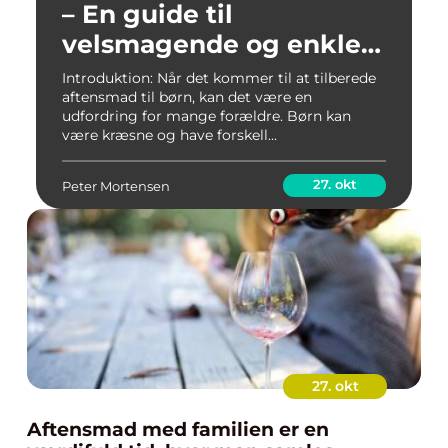
– En guide til
velsmagende og enkle
måltider
Introduktion: Når det kommer til at tilberede
aftensmad til børn, kan det være en
udfordring for mange forældre. Børn kan
være kræsne og have forskell...
27. okt
Peter Mortensen
27. okt
Aftensmad med familien er en