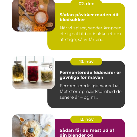
02. dec
Sådan påvirker maden dit
blodsukker
Når vi spiser, sender kroppen
et signal til blodsukkeret om
at stige, så vi får en...
13. nov
Fermenterede fødevarer er
gavnlige for maven
Fermenterede fødevarer har
fået stor opmærksomhed de
senere år – og m...
12. nov
Sådan får du mest ud af
din blender og